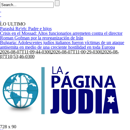
LO ULTIMO
Parashá Re'eh: Padre e hijos
Crisis en el Mossad: Altos funcionarios arremeten contra el director
Roman Gofman por la reorganización de Irán
Bulgaria: Adolescentes judíos italianos fueron víctimas de un ataque
antisemita en medio de una creciente hostilidad en toda Europa
2026-08-07T11:09:44-0300
2026-08-07T11:00:29-0300
2026-08-
07T10:53:46-0300
728 x 90