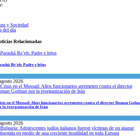
e:
ura y Sociedad
 del día
ticias Relacionadas
rashá Re'eh: Padre e hijos
piritualidad
,
Tema del día
agosto 2026
isis en el Mossad: Altos funcionarios arremeten contra el director Roman Gofm
r la reorganización de Irán
ma del día
agosto 2026