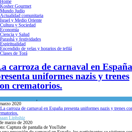
Home
Kosher Gourmet
Mundo Judío
Actualidad comunitaria
Israel y Medio Oriente
Cultura y Sociedad
Economía
Ciencia y Salud
Parashá y festividades
Espiritualidad
Encendido de velas y horarios de tefilá
Clases de Torá
a carroza de carnaval en Españ
resenta uniformes nazis y trenes
on crematorios.
n
Cultura y Sociedad
,
Tema del día
marzo 2020
aan Liphshiz
de marzo de 2020
to: Captura de pantalla de YouTube
 una procesión de carnaval en España, los participantes se vistieron c