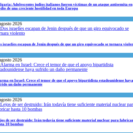
lgaria: Adolescentes judíos italianos fueron víctimas de un ataque antisemita en
dio de una creciente hostilidad en toda Europa
ltura y Sociedad
,
Tema del día
agosto 2026
s israelíes escapan de Jenin después de que un giro equivocado se tornara viole
ma del día
agosto 2026
arma en Israel: Crece el temor de que el apoyo bipartidista estadounidense hay
frido un daño permanente
rael y Medio Oriente
agosto 2026
jos de ser destruido: Irán todavía tiene suficiente material nuclear para fabrica
sta 10 bombas