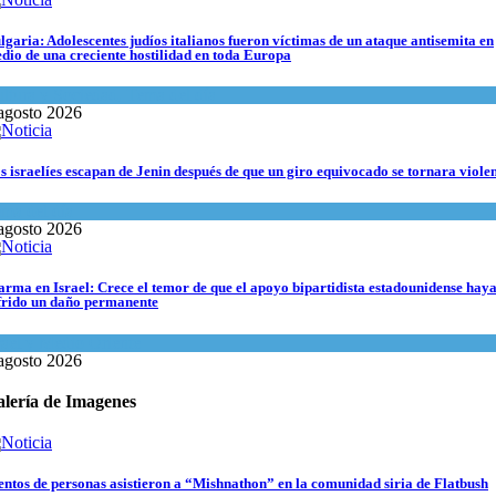
lgaria: Adolescentes judíos italianos fueron víctimas de un ataque antisemita en
dio de una creciente hostilidad en toda Europa
ltura y Sociedad
,
Tema del día
agosto 2026
s israelíes escapan de Jenin después de que un giro equivocado se tornara viole
ma del día
agosto 2026
arma en Israel: Crece el temor de que el apoyo bipartidista estadounidense hay
frido un daño permanente
rael y Medio Oriente
agosto 2026
lería de Imagenes
entos de personas asistieron a “Mishnathon” en la comunidad siria de Flatbush