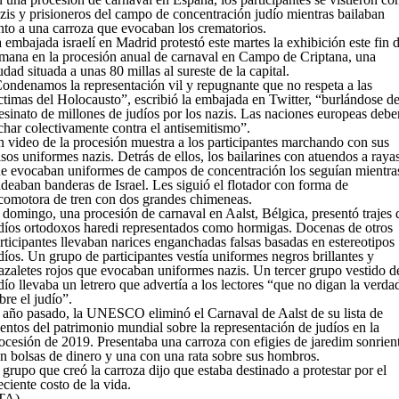
zis y prisioneros del campo de concentración judío mientras bailaban
nto a una carroza que evocaban los crematorios.
 embajada israelí en Madrid protestó este martes la exhibición este fin 
mana en la procesión anual de carnaval en Campo de Criptana, una
udad situada a unas 80 millas al sureste de la capital.
ondenamos la representación vil y repugnante que no respeta a las
ctimas del Holocausto”, escribió la embajada en Twitter, “burlándose de
esinato de millones de judíos por los nazis. Las naciones europeas debe
char colectivamente contra el antisemitismo”.
 video de la procesión muestra a los participantes marchando con sus
lsos uniformes nazis. Detrás de ellos, los bailarines con atuendos a raya
e evocaban uniformes de campos de concentración los seguían mientra
deaban banderas de Israel. Les siguió el flotador con forma de
comotora de tren con dos grandes chimeneas.
 domingo, una procesión de carnaval en Aalst, Bélgica, presentó trajes 
díos ortodoxos haredi representados como hormigas. Docenas de otros
rticipantes llevaban narices enganchadas falsas basadas en estereotipos
díos. Un grupo de participantes vestía uniformes negros brillantes y
azaletes rojos que evocaban uniformes nazis. Un tercer grupo vestido d
dío llevaba un letrero que advertía a los lectores “que no digan la verda
bre el judío”.
 año pasado, la UNESCO eliminó el Carnaval de Aalst de su lista de
entos del patrimonio mundial sobre la representación de judíos en la
ocesión de 2019. Presentaba una carroza con efigies de jaredim sonrien
n bolsas de dinero y una con una rata sobre sus hombros.
 grupo que creó la carroza dijo que estaba destinado a protestar por el
eciente costo de la vida.
TA)