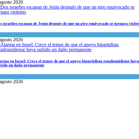
agosto 2026
s israelíes escapan de Jenin después de que un giro equivocado se tornara viole
ma del día
agosto 2026
arma en Israel: Crece el temor de que el apoyo bipartidista estadounidense hay
frido un daño permanente
rael y Medio Oriente
agosto 2026