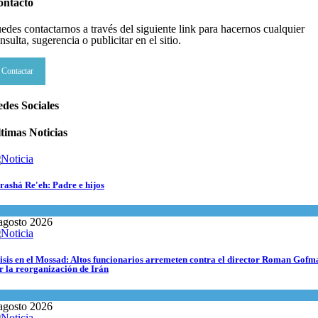
ontacto
edes contactarnos a través del siguiente link para hacernos cualquier
nsulta, sugerencia o publicitar en el sitio.
Contactar
des Sociales
timas Noticias
rashá Re'eh: Padre e hijos
piritualidad
,
Tema del día
agosto 2026
isis en el Mossad: Altos funcionarios arremeten contra el director Roman Gofm
r la reorganización de Irán
ma del día
agosto 2026