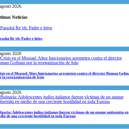
ma del día
agosto 2026
timas Noticias
rashá Re'eh: Padre e hijos
piritualidad
,
Tema del día
agosto 2026
isis en el Mossad: Altos funcionarios arremeten contra el director Roman Gofm
r la reorganización de Irán
ma del día
agosto 2026
lgaria: Adolescentes judíos italianos fueron víctimas de un ataque antisemita en
dio de una creciente hostilidad en toda Europa
ltura y Sociedad
,
Tema del día