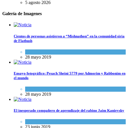
5 agosto 2026
Galería de Imagenes
Cientos de personas asistieron a “Mishnathon” en la comunidad siria
de Flatbush
Actualidad comunitaria
28 mayo 2019
Ensayo fotográfico: Pesach Sheini 5779 por Admorim y Rabbonim en
el mundo
Actualidad comunitaria
28 mayo 2019
El inesperado compañero de aprendizaje del rabino Jaim Kanievsky
Espiritualidad
,
Tema del día
23 junio 2019