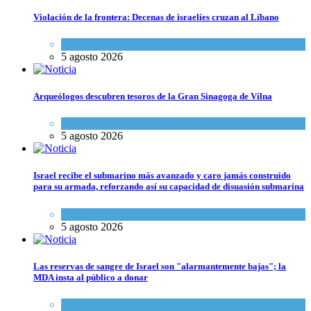
Violación de la frontera: Decenas de israelíes cruzan al Líbano
Tema del día
5 agosto 2026
Arqueólogos descubren tesoros de la Gran Sinagoga de Vilna
Cultura y Sociedad
,
Tema del día
5 agosto 2026
Israel recibe el submarino más avanzado y caro jamás construido
para su armada, reforzando así su capacidad de disuasión submarina
Israel y Medio Oriente
,
Tema del día
5 agosto 2026
Las reservas de sangre de Israel son "alarmantemente bajas"; la
MDA insta al público a donar
Ciencia y Salud
,
Tema del día