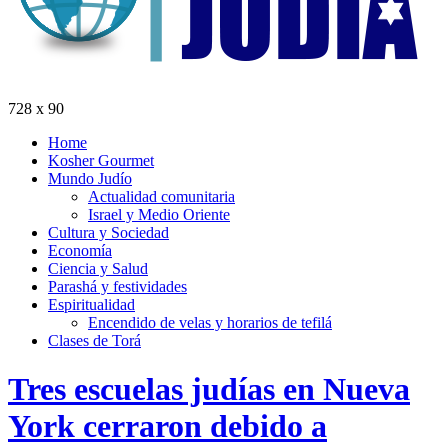
728 x 90
Home
Kosher Gourmet
Mundo Judío
Actualidad comunitaria
Israel y Medio Oriente
Cultura y Sociedad
Economía
Ciencia y Salud
Parashá y festividades
Espiritualidad
Encendido de velas y horarios de tefilá
Clases de Torá
Tres escuelas judías en Nueva
York cerraron debido a