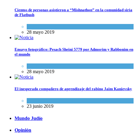
Cientos de personas asistieron a “Mishnathon” en la comunidad siria
de Flatbush
Actualidad comunitaria
28 mayo 2019
Ensayo fotográfico: Pesach Sheini 5779 por Admorim y Rabbonim en
el mundo
Actualidad comunitaria
28 mayo 2019
El inesperado compañero de aprendizaje del rabino Jaim Kanievsky
Espiritualidad
,
Tema del día
23 junio 2019
Mundo Judío
Opinión