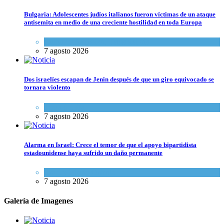
Bulgaria: Adolescentes judíos italianos fueron víctimas de un ataque
antisemita en medio de una creciente hostilidad en toda Europa
Cultura y Sociedad
,
Tema del día
7 agosto 2026
Dos israelíes escapan de Jenin después de que un giro equivocado se
tornara violento
Tema del día
7 agosto 2026
Alarma en Israel: Crece el temor de que el apoyo bipartidista
estadounidense haya sufrido un daño permanente
Israel y Medio Oriente
7 agosto 2026
Galería de Imagenes