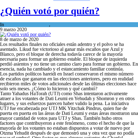
¿Quién votó por quién?
In
Israel y Medio Oriente
,
Tema del día
9 marzo 2020
8 de marzo de 2020
Los resultados finales no oficiales están adentro y el polvo se ha
asentado. Likud fue victorioso al ganar más escaños que Azul y
Blanco, pero el bloque de derecha todavía carece de la mayoría
necesaria para formar un gobierno estable. El bloque de izquierda
perdió asientos y no tiene un camino claro para formar un gobierno. En
esencia, nada ha cambiado y el estancamiento familiar continúa.
Los partidos políticos hareidi en Israel conservaron el mismo número
de escaños que ganaron en las elecciones anteriores, pero en realidad
recibieron miles de votos adicionales desde las últimas elecciones hace
solo seis meses. ¿Cómo lo hicieron y qué cambió?
Tanto Yahadus HaTorah (UTJ) como Shas intentaron activamente
atraer a los votantes de Dati Leumi en Yehudah y Shomron y en otros
lugares, y sus esfuerzos parecen haber valido la pena. La iniciativa
UTJ fue encabezada por UTJ MK Yitzchak Pindrus, quien fue de
puerta en puerta en las áreas de Dati Leumi y estas áreas mostraron una
mayor cantidad de votos para UTJ y Shas. También hubo otros
factores que contribuyeron a este fenómeno, como el hecho de que la
mayoría de los votantes no estaban dispuestos a votar de nuevo por
Otzma Yehudit después de que demostró una y otra vez que no podía
pasar el umbral. Otro factor es que algunos votantes de Chardal