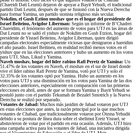
(Chareidi Dati Leumi) dejaron de apoyar a Bayit Yehudi, el tradicional
partido Dati Leumi, después de que se fusionó con la Nueva Derecha
para formar Yamina, un partido sionista religioso más secular.
Nokdim, el Gush Eztion moshav que es el hogar del presidente de
Israel Beiteinu, Avigdor Liberman:
Según un informe de B’Chadrei
Chareidim, el fenómeno del aumento de votos para UTJ en las áreas de
Dat Leumi no se saltó el yishuv de Nokdim en Gush Etzion, hogar del
presidente de Yisrael Beiteinu, Avigdor Liberman, quien dirigió
campañas electorales especialmente viciosas que denigraron a hareidim
el año pasado. Israel Beitineu, en realidad recibió menos votos en el
yishuv que en las elecciones anteriores y hubo un aumento en los votos
para UTJ, Shas, Likud y Yamina.
Naveh moshav, hogar del líder rabino Rafi Peretz de Yamina:
Un
51.47% de los votantes en Naveh, el moshav en el sur de Israel donde
vive el líder rabino Rafi Peretz de Yamina, votó por UTJ y solo el
32.35% de los votantes optó por Yamina. Hubo un aumento en los
votos para UTJ y una disminución en los votos para Yamina de las dos
elecciones anteriores, especialmente en comparación con las primeras
elecciones en abril, antes de que se formara Yamina y Bayit Yehudi se
postuló junto con el partido Tekumah de Bezalel Smotrich y la Nueva
Derecha se realizó por separado.
Votantes de Jabad:
Muchos más jasidim de Jabad votaron por UTJ
en estas elecciones que antes, la razón principal por la que muchos
votantes de Chabad, que tradicionalmente votaron por Otzma Yehudit
debido a su postura de línea dura sobre el shelimut Eretz Yisrael, se
abstuvieron de votar por el partido en esta ocasión. Además, UTJ hizo
una campaña activa para los votantes de Jabad, una iniciativa dirigida
por el Viceministro de Educación y el líder de UTJ, Meir