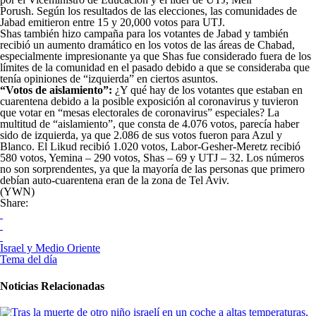
Porush. Según los resultados de las elecciones, las comunidades de
Jabad emitieron entre 15 y 20,000 votos para UTJ.
Shas también hizo campaña para los votantes de Jabad y también
recibió un aumento dramático en los votos de las áreas de Chabad,
especialmente impresionante ya que Shas fue considerado fuera de los
límites de la comunidad en el pasado debido a que se consideraba que
tenía opiniones de “izquierda” en ciertos asuntos.
“Votos de aislamiento”:
¿Y qué hay de los votantes que estaban en
cuarentena debido a la posible exposición al coronavirus y tuvieron
que votar en “mesas electorales de coronavirus” especiales? La
multitud de “aislamiento”, que consta de 4.076 votos, parecía haber
sido de izquierda, ya que 2.086 de sus votos fueron para Azul y
Blanco. El Likud recibió 1.020 votos, Labor-Gesher-Meretz recibió
580 votos, Yemina – 290 votos, Shas – 69 y UTJ – 32. Los números
no son sorprendentes, ya que la mayoría de las personas que primero
debían auto-cuarentena eran de la zona de Tel Aviv.
(YWN)
Share:
Israel y Medio Oriente
Tema del día
Noticias Relacionadas