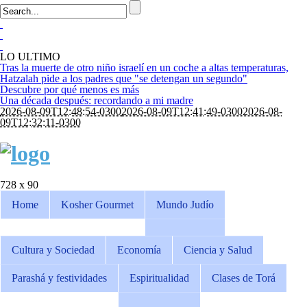
LO ULTIMO
Tras la muerte de otro niño israelí en un coche a altas temperaturas,
Hatzalah pide a los padres que "se detengan un segundo"
Descubre por qué menos es más
Una década después: recordando a mi madre
2026-08-09T12:48:54-0300
2026-08-09T12:41:49-0300
2026-08-
09T12:32:11-0300
728 x 90
Home
Kosher Gourmet
Mundo Judío
Cultura y Sociedad
Economía
Ciencia y Salud
Parashá y festividades
Espiritualidad
Clases de Torá