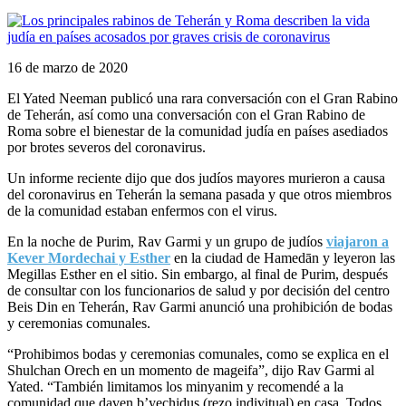
16 de marzo de 2020
El Yated Neeman publicó una rara conversación con el Gran Rabino
de Teherán, así como una conversación con el Gran Rabino de
Roma sobre el bienestar de la comunidad judía en países asediados
por brotes severos del coronavirus.
Un informe reciente dijo que dos judíos mayores murieron a causa
del coronavirus en Teherán la semana pasada y que otros miembros
de la comunidad estaban enfermos con el virus.
En la noche de Purim, Rav Garmi y un grupo de judíos
viajaron a
Kever Mordechai y Esther
en la ciudad de Hamedān y leyeron las
Megillas Esther en el sitio. Sin embargo, al final de Purim, después
de consultar con los funcionarios de salud y por decisión del centro
Beis Din en Teherán, Rav Garmi anunció una prohibición de bodas
y ceremonias comunales.
“Prohibimos bodas y ceremonias comunales, como se explica en el
Shulchan Orech en un momento de mageifa”, dijo Rav Garmi al
Yated. “También limitamos los minyanim y recomendé a la
comunidad que daven b’yechidus (rezo indivitual) en casa. Todos