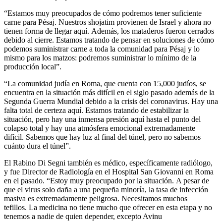
“Estamos muy preocupados de cómo podremos tener suficiente
carne para Pésaj. Nuestros shojatim provienen de Israel y ahora no
tienen forma de llegar aquí. Además, los mataderos fueron cerrados
debido al cierre. Estamos tratando de pensar en soluciones de cómo
podemos suministrar carne a toda la comunidad para Pésaj y lo
mismo para los matzos: podremos suministrar lo mínimo de la
producción local”.
“La comunidad judía en Roma, que cuenta con 15,000 judíos, se
encuentra en la situación más difícil en el siglo pasado además de la
Segunda Guerra Mundial debido a la crisis del coronavirus. Hay una
falta total de certeza aquí. Estamos tratando de estabilizar la
situación, pero hay una inmensa presión aquí hasta el punto del
colapso total y hay una atmósfera emocional extremadamente
difícil. Sabemos que hay luz al final del túnel, pero no sabemos
cuánto dura el túnel”.
El Rabino Di Segni también es médico, específicamente radiólogo,
y fue Director de Radiología en el Hospital San Giovanni en Roma
en el pasado. “Estoy muy preocupado por la situación. A pesar de
que el virus solo daña a una pequeña minoría, la tasa de infección
masiva es extremadamente peligrosa. Necesitamos muchos
tefillos. La medicina no tiene mucho que ofrecer en esta etapa y no
tenemos a nadie de quien depender, excepto Avinu