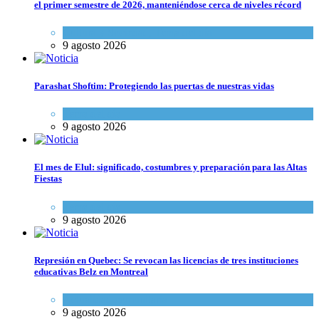
el primer semestre de 2026, manteniéndose cerca de niveles récord
Cultura y Sociedad
,
Tema del día
9 agosto 2026
Parashat Shoftim: Protegiendo las puertas de nuestras vidas
Tema del día
9 agosto 2026
El mes de Elul: significado, costumbres y preparación para las Altas
Fiestas
Tema del día
9 agosto 2026
Represión en Quebec: Se revocan las licencias de tres instituciones
educativas Belz en Montreal
Actualidad comunitaria
9 agosto 2026