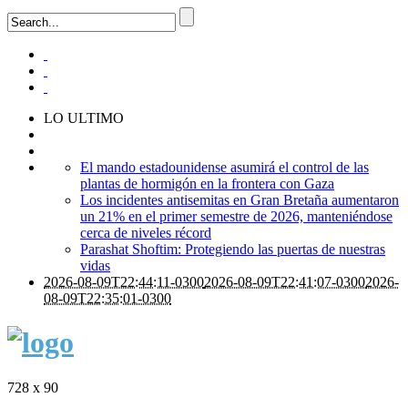
LO ULTIMO
El mando estadounidense asumirá el control de las
plantas de hormigón en la frontera con Gaza
Los incidentes antisemitas en Gran Bretaña aumentaron
un 21% en el primer semestre de 2026, manteniéndose
cerca de niveles récord
Parashat Shoftim: Protegiendo las puertas de nuestras
vidas
2026-08-09T22:44:11-0300
2026-08-09T22:41:07-0300
2026-
08-09T22:35:01-0300
728 x 90