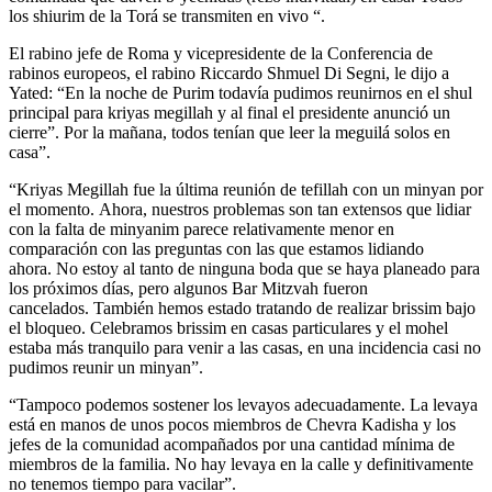
los shiurim de la Torá se transmiten en vivo “.
El rabino jefe de Roma y vicepresidente de la Conferencia de
rabinos europeos, el rabino Riccardo Shmuel Di Segni, le dijo a
Yated: “En la noche de Purim todavía pudimos reunirnos en el shul
principal para kriyas megillah y al final el presidente anunció un
cierre”. Por la mañana, todos tenían que leer la meguilá solos en
casa”.
“Kriyas Megillah fue la última reunión de tefillah con un minyan por
el momento. Ahora, nuestros problemas son tan extensos que lidiar
con la falta de minyanim parece relativamente menor en
comparación con las preguntas con las que estamos lidiando
ahora. No estoy al tanto de ninguna boda que se haya planeado para
los próximos días, pero algunos Bar Mitzvah fueron
cancelados. También hemos estado tratando de realizar brissim bajo
el bloqueo. Celebramos brissim en casas particulares y el mohel
estaba más tranquilo para venir a las casas, en una incidencia casi no
pudimos reunir un minyan”.
“Tampoco podemos sostener los levayos adecuadamente. La levaya
está en manos de unos pocos miembros de Chevra Kadisha y los
jefes de la comunidad acompañados por una cantidad mínima de
miembros de la familia. No hay levaya en la calle y definitivamente
no tenemos tiempo para vacilar”.