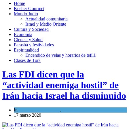
Home
Kosher Gourmet
Mundo Judío
Actualidad comunitaria
Israel y Medio Oriente
Cultura y Sociedad
Economía
Ciencia y Salud
Parashá y festividades
Espiritualidad
Encendido de velas y horarios de tefilá
Clases de Torá
Las FDI dicen que la
“actividad enemiga hostil” de
Irán hacia Israel ha disminuido
In
Israel y Medio Oriente
,
Tema del día
17 marzo 2020