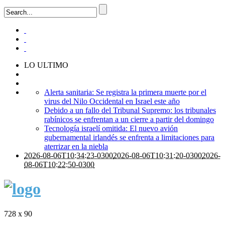
LO ULTIMO
Alerta sanitaria: Se registra la primera muerte por el
virus del Nilo Occidental en Israel este año
Debido a un fallo del Tribunal Supremo: los tribunales
rabínicos se enfrentan a un cierre a partir del domingo
Tecnología israelí omitida: El nuevo avión
gubernamental irlandés se enfrenta a limitaciones para
aterrizar en la niebla
2026-08-06T10:34:23-0300
2026-08-06T10:31:20-0300
2026-
08-06T10:22:50-0300
728 x 90