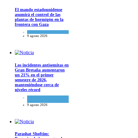
El mando estadounidense
asumirá el control de las
plantas de hormigón en la
frontera con Gaza
Tema del día
9 agosto 2026
Los incidentes antisemitas en
Gran Bretaña aumentaron
un 21% en el primer
semestre de 2026,
manteniéndose cerca de
niveles récord
Cultura y Sociedad
,
Tema
del día
9 agosto 2026
Parashat Shoftim: