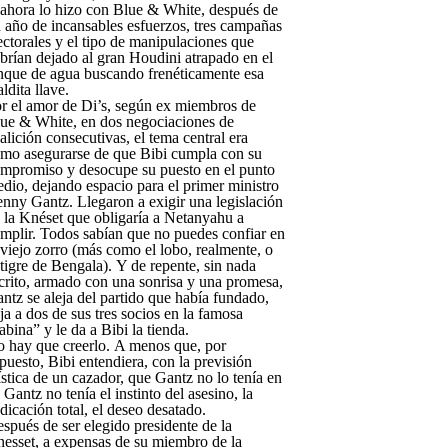
ahora lo hizo con Blue & White, después de
 año de incansables esfuerzos, tres campañas
ectorales y el tipo de manipulaciones que
brían dejado al gran Houdini atrapado en el
nque de agua buscando frenéticamente esa
ldita llave.
r el amor de Di’s, según ex miembros de
ue & White, en dos negociaciones de
alición consecutivas, el tema central era
mo asegurarse de que Bibi cumpla con su
mpromiso y desocupe su puesto en el punto
dio, dejando espacio para el primer ministro
nny Gantz. Llegaron a exigir una legislación
 la Knéset que obligaría a Netanyahu a
mplir. Todos sabían que no puedes confiar en
 viejo zorro (más como el lobo, realmente, o
 tigre de Bengala). Y de repente, sin nada
crito, armado con una sonrisa y una promesa,
ntz se aleja del partido que había fundado,
ja a dos de sus tres socios en la famosa
abina” y le da a Bibi la tienda.
 hay que creerlo. A menos que, por
puesto, Bibi entendiera, con la previsión
stica de un cazador, que Gantz no lo tenía en
, Gantz no tenía el instinto del asesino, la
dicación total, el deseo desatado.
spués de ser elegido presidente de la
esset, a expensas de su miembro de la