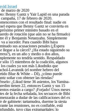
vid Israel
 de marzo de 2020
to: Benny Gantz y Yair Lapid en una parada
 campaña, 17 de febrero de 2020.
mencemos con el resultado final: nadie en
rael espera que Benny Gantz se convierta en
 próximo primer ministro basado en el
uerdo de rotación (que aún no se ha firmado)
tre él y Benjamin Netanyahu. Simplemente
 va a suceder. Para cuando Bibi haya
iminado sus acusaciones penales (¿Espera
e llegue a la cárcel? ¿Ha estado siguiendo su
rrera?), en un año y medio o dos años,
mplemente no tendría sentido. Respaldado
r sólo 15 miembros de la coalición, algunos
 los cuales ya son más Likudniks que
chol-Lavannik (el nombre hebreo del
rtido Blue & White – DI), ¿cómo puede
ntz soñar con obtener las riendas?
énselo: ¿Likud tiene 36 asientos, los Yamina-
redim tienen 22, entonces Gantz y sus 15
ientos estarán a cargo? ¡Forjado! Unos meses
tes de la fecha señalada, los secuaces de Bibi
menzarán a dudar de las calificaciones del ex
fe de gabinete: tartamudea, duerme la siesta
rante las reuniones, no es confiable, está
nfundido, tuvo citas extramaritales: lo