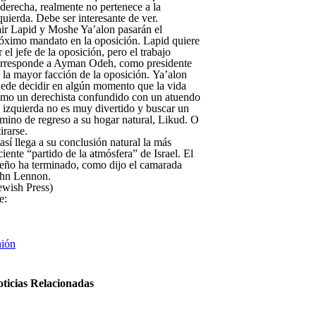
 derecha, realmente no pertenece a la
quierda. Debe ser interesante de ver.
ir Lapid y Moshe Ya’alon pasarán el
óximo mandato en la oposición. Lapid quiere
r el jefe de la oposición, pero el trabajo
rresponde a Ayman Odeh, como presidente
 la mayor facción de la oposición. Ya’alon
ede decidir en algún momento que la vida
mo un derechista confundido con un atuendo
 izquierda no es muy divertido y buscar un
mino de regreso a su hogar natural, Likud. O
tirarse.
así llega a su conclusión natural la más
ciente “partido de la atmósfera” de Israel. El
eño ha terminado, como dijo el camarada
hn Lennon.
ewish Press)
e:
ión
ticias Relacionadas