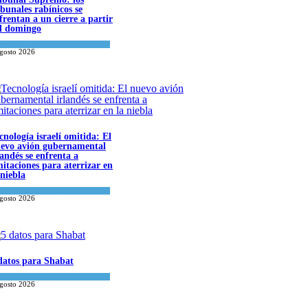
ibunales rabínicos se
frentan a un cierre a partir
l domingo
a del día
agosto 2026
cnología israelí omitida: El
evo avión gubernamental
landés se enfrenta a
mitaciones para aterrizar en
 niebla
onomía y Negocios
agosto 2026
datos para Shabat
inión
,
Tema del día
agosto 2026