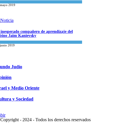
ualidad comunitaria
 mayo 2019
 inesperado compañero de aprendizaje del
bino Jaim Kanievsky
iritualidad
,
Tema del día
 junio 2019
undo Judío
pinión
rael y Medio Oriente
ltura y Sociedad
bir
Copyright - 2024 - Todos los derechos reservados