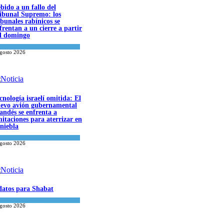
bido a un fallo del
ibunal Supremo: los
ibunales rabínicos se
frentan a un cierre a partir
l domingo
a del día
agosto 2026
cnología israelí omitida: El
evo avión gubernamental
landés se enfrenta a
mitaciones para aterrizar en
 niebla
onomía y Negocios
agosto 2026
datos para Shabat
inión
,
Tema del día
agosto 2026