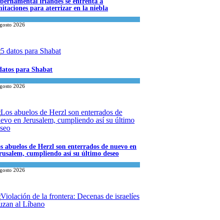
bernamental irlandés se enfrenta a
mitaciones para aterrizar en la niebla
onomía y Negocios
agosto 2026
datos para Shabat
inión
,
Tema del día
agosto 2026
s abuelos de Herzl son enterrados de nuevo en
rusalem, cumpliendo así su último deseo
ndo Judío
agosto 2026