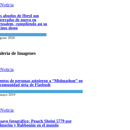
s abuelos de Herzl son
terrados de nuevo en
rusalem, cumpliendo así su
timo deseo
ndo Judío
agosto 2026
lería de Imagenes
entos de personas asistieron a “Mishnathon” en
 comunidad siria de Flatbush
ualidad comunitaria
 mayo 2019
sayo fotográfico: Pesach Sheini 5779 por
morim y Rabbonim en el mundo