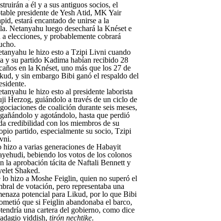
struirán a él y a sus antiguos socios, el
table presidente de Yesh Atid, MK Yair
pid, estará encantado de unirse a la
lla. Netanyahu luego desechará la Knéset e
á a elecciones, y probablemente cobrará
ucho.
tanyahu le hizo esto a Tzipi Livni cuando
la y su partido Kadima habían recibido 28
caños en la Knéset, uno más que los 27 de
kud, y sin embargo Bibi ganó el respaldo del
esidente.
tanyahu le hizo esto al presidente laborista
ji Herzog, guiándolo a través de un ciclo de
gociaciones de coalición durante seis meses,
gañándolo y agotándolo, hasta que perdió
da credibilidad con los miembros de su
opio partido, especialmente su socio, Tzipi
vni.
 hizo a varias generaciones de Habayit
yehudi, bebiendo los votos de los colonos
n la aprobación tácita de Naftali Bennett y
elet Shaked.
 lo hizo a Moshe Feiglin, quien no superó el
bral de votación, pero representaba una
enaza potencial para Likud, por lo que Bibi
ometió que si Feiglin abandonaba el barco,
tendría una cartera del gobierno, como dice
 adagio yiddish,
tirón nechtike
.