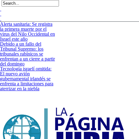
Alerta sanitaria: Se registra
la primera muerte por el
virus del Nilo Occidental en
Israel este año
Debido a un fallo del
Tribunal Supremo: los
tribunales rabínicos se
enfrentan a un cierre a partir
del domingo
Tecnología israelí omitida:
El nuevo avión
gubernamental irlandés se
enfrenta a limitaciones para
aterrizar en la niebla