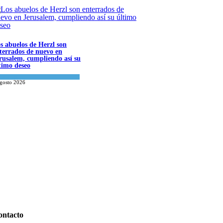
s abuelos de Herzl son
terrados de nuevo en
rusalem, cumpliendo así su
timo deseo
ndo Judío
agosto 2026
ontacto