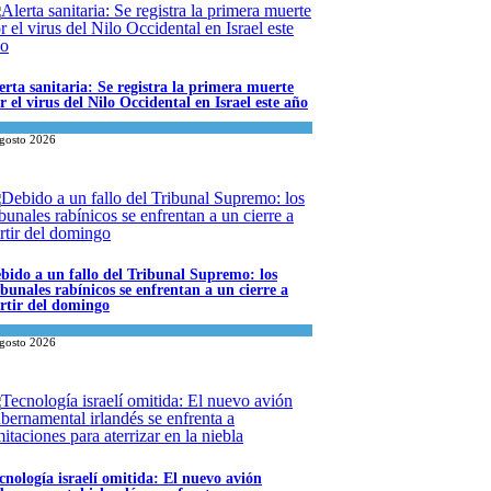
erta sanitaria: Se registra la primera muerte
r el virus del Nilo Occidental en Israel este año
ncia y Salud
agosto 2026
bido a un fallo del Tribunal Supremo: los
ibunales rabínicos se enfrentan a un cierre a
rtir del domingo
a del día
agosto 2026
cnología israelí omitida: El nuevo avión