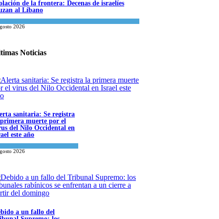
olación de la frontera: Decenas de israelíes
uzan al Líbano
a del día
agosto 2026
timas Noticias
erta sanitaria: Se registra
 primera muerte por el
rus del Nilo Occidental en
rael este año
ncia y Salud
agosto 2026
bido a un fallo del
ibunal Supremo: los