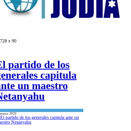
728 x 90
l partido de los
generales capitula
ante un maestro
Netanyahu
Opinión
 marzo 2020