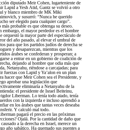
cción diputado Meir Cohen, lugarteniente de
ir Lapid a Yesh Atid, Gantz se volvió a otro
ul y blanco miembro de MK Miki
imovich, y susurró: “Nunca he querido
cho ser elegido para cualquier cargo”.
 más probable es que obtenga su deseo.
n embargo, el mayor perdedor es el hombre
e orquestó la mayor parte del espectáculo de
rror del año pasado, al elevar el umbral de
tos para que los partidos judíos de derecha se
oguen y desaparezcan, mientras que los
rtidos árabes se confederan y prosperan; a
garse a entrar en un gobierno de coalición de
recha, dejando al hombre que odia más que
da, Netanyahu, riéndose a carcajadas; para
ir fuerzas con Lapid y Ya’alon en un plan
ra hacer que Meir Cohen sea el Presidente, y
ego aprobar una legislación que
ectivamente eliminaría a Netanyahu de la
ntienda: el presidente de Israel Beiteinu,
igdor Liberman. Lo tenía todo atado, tenía
uerdos con la izquierda e incluso aprendió a
nfiar en los árabes que tantas veces deseaba
ansferir. Y calculó mal todo.
iberman pagará el precio en las próximas
ecciones? Ojalá. Por la cantidad de daño que
 causado a la derecha en Israel, merece un
rgo año sabático. Ha quemado sus puentes a