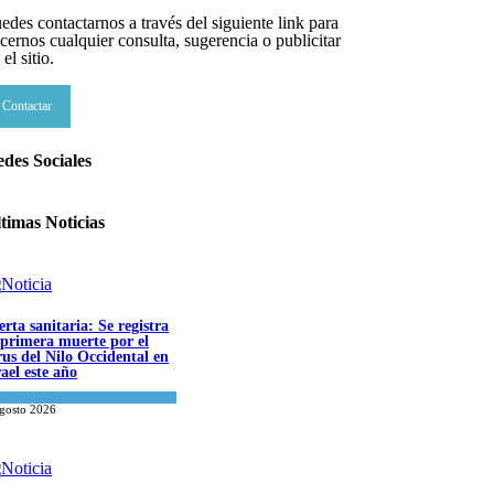
edes contactarnos a través del siguiente link para
cernos cualquier consulta, sugerencia o publicitar
 el sitio.
Contactar
des Sociales
timas Noticias
erta sanitaria: Se registra
 primera muerte por el
rus del Nilo Occidental en
rael este año
ncia y Salud
agosto 2026