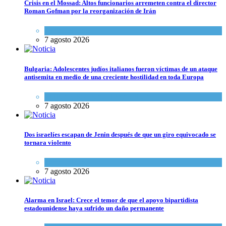
Crisis en el Mossad: Altos funcionarios arremeten contra el director
Roman Gofman por la reorganización de Irán
Tema del día
7 agosto 2026
Bulgaria: Adolescentes judíos italianos fueron víctimas de un ataque
antisemita en medio de una creciente hostilidad en toda Europa
Cultura y Sociedad
,
Tema del día
7 agosto 2026
Dos israelíes escapan de Jenin después de que un giro equivocado se
tornara violento
Tema del día
7 agosto 2026
Alarma en Israel: Crece el temor de que el apoyo bipartidista
estadounidense haya sufrido un daño permanente