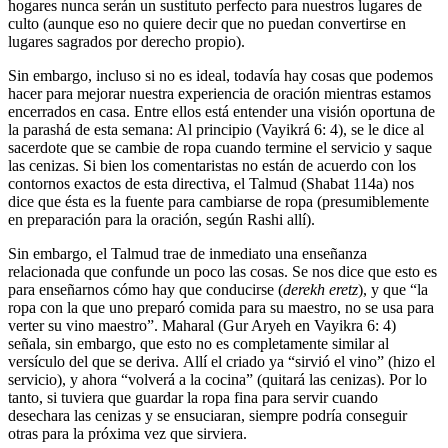
hogares nunca serán un sustituto perfecto para nuestros lugares de
culto (aunque eso no quiere decir que no puedan convertirse en
lugares sagrados por derecho propio).
Sin embargo, incluso si no es ideal, todavía hay cosas que podemos
hacer para mejorar nuestra experiencia de oración mientras estamos
encerrados en casa. Entre ellos está entender una visión oportuna de
la parashá de esta semana: Al principio (Vayikrá 6: 4), se le dice al
sacerdote que se cambie de ropa cuando termine el servicio y saque
las cenizas. Si bien los comentaristas no están de acuerdo con los
contornos exactos de esta directiva, el Talmud (Shabat 114a) nos
dice que ésta es la fuente para cambiarse de ropa (presumiblemente
en preparación para la oración, según Rashi allí).
Sin embargo, el Talmud trae de inmediato una enseñanza
relacionada que confunde un poco las cosas. Se nos dice que esto es
para enseñarnos cómo hay que conducirse (
derekh eretz
), y que “la
ropa con la que uno preparó comida para su maestro, no se usa para
verter su vino maestro”. Maharal (Gur Aryeh en Vayikra 6: 4)
señala, sin embargo, que esto no es completamente similar al
versículo del que se deriva. Allí el criado ya “sirvió el vino” (hizo el
servicio), y ahora “volverá a la cocina” (quitará las cenizas). Por lo
tanto, si tuviera que guardar la ropa fina para servir cuando
desechara las cenizas y se ensuciaran, siempre podría conseguir
otras para la próxima vez que sirviera.