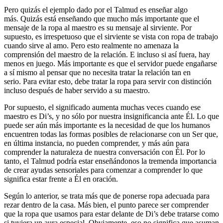
Pero quizás el ejemplo dado por el Talmud es enseñar algo
más. Quizás está enseñando que mucho más importante que el
mensaje de la ropa al maestro es su mensaje al sirviente. Por
supuesto, es irrespetuoso que el sirviente se vista con ropa de trabajo
cuando sirve al amo. Pero esto realmente no amenaza la
comprensión del maestro de la relación. E incluso si así fuera, hay
menos en juego. Más importante es que el servidor puede engañarse
a sí mismo al pensar que no necesita tratar la relación tan en
serio. Para evitar esto, debe tratar la ropa para servir con distinción
incluso después de haber servido a su maestro.
Por supuesto, el significado aumenta muchas veces cuando ese
maestro es Di’s, y no sólo por nuestra insignificancia ante Él. Lo que
puede ser aún más importante es la necesidad de que los humanos
encuentren todas las formas posibles de relacionarse con un Ser que,
en última instancia, no pueden comprender, y más aún para
comprender la naturaleza de nuestra conversación con Él. Por lo
tanto, el Talmud podría estar enseñándonos la tremenda importancia
de crear ayudas sensoriales para comenzar a comprender lo que
significa estar frente a Él en oración.
Según lo anterior, se trata más que de ponerse ropa adecuada para
rezar dentro de la casa. Más bien, el punto parece ser comprender
que la ropa que usamos para estar delante de Di’s debe tratarse como
si tuviera un aura especial. Obviamente, eso no significa que asuman