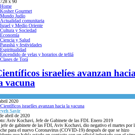
728 x 90
Home
Kosher Gourmet
Mundo Judío
Actualidad comunitaria
Israel y Medio Oriente
Cultura y Sociedad
Economía
Ciencia y Salud
Parashá y festividades
Espiritualidad
Encendido de velas y horarios de tefilá
Clases de Torá
ientíficos israelíes avanzan haci
a vacuna
n
Ciencia y Salud
abril 2020
ryeh Savir
de abril de 2020
to: Aviv Kochavi, Jefe de Gabinete de las FDI. Enero 2019
 jefe de gabinete de las FDI, Aviv Kochavi, dio negativo el martes por l
che para el nuevo Coronavirus (COVID-19) después de que se hizo
idente que había estado en contacto con un oficial infectado con el viru