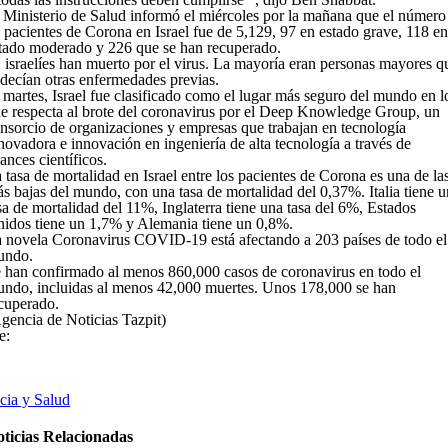
 Ministerio de Salud informó el miércoles por la mañana que el número
 pacientes de Corona en Israel fue de 5,129, 97 en estado grave, 118 en
tado moderado y 226 que se han recuperado.
 israelíes han muerto por el virus. La mayoría eran personas mayores q
decían otras enfermedades previas.
 martes, Israel fue clasificado como el lugar más seguro del mundo en l
e respecta al brote del coronavirus por el Deep Knowledge Group, un
nsorcio de organizaciones y empresas que trabajan en tecnología
novadora e innovación en ingeniería de alta tecnología a través de
ances científicos.
 tasa de mortalidad en Israel entre los pacientes de Corona es una de la
s bajas del mundo, con una tasa de mortalidad del 0,37%. Italia tiene 
sa de mortalidad del 11%, Inglaterra tiene una tasa del 6%, Estados
idos tiene un 1,7% y Alemania tiene un 0,8%.
 novela Coronavirus COVID-19 está afectando a 203 países de todo el
undo.
 han confirmado al menos 860,000 casos de coronavirus en todo el
ndo, incluidas al menos 42,000 muertes. Unos 178,000 se han
cuperado.
gencia de Noticias Tazpit)
e:
cia y Salud
ticias Relacionadas