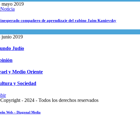
8 mayo 2019
 inesperado compañero de aprendizaje del rabino Jaim Kanievsky
piritualidad
,
Tema del día
 junio 2019
undo Judío
pinión
rael y Medio Oriente
ltura y Sociedad
bir
Copyright - 2024 - Todos los derechos reservados
seño Web – Diagonal Media