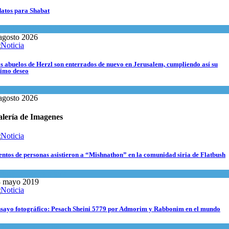
datos para Shabat
inión
,
Tema del día
agosto 2026
s abuelos de Herzl son enterrados de nuevo en Jerusalem, cumpliendo así su
timo deseo
undo Judío
agosto 2026
lería de Imagenes
entos de personas asistieron a “Mishnathon” en la comunidad siria de Flatbush
tualidad comunitaria
8 mayo 2019
sayo fotográfico: Pesach Sheini 5779 por Admorim y Rabbonim en el mundo
tualidad comunitaria