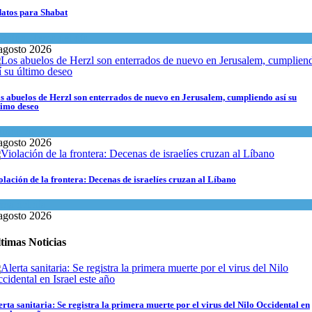
datos para Shabat
inión
,
Tema del día
agosto 2026
s abuelos de Herzl son enterrados de nuevo en Jerusalem, cumpliendo así su
timo deseo
undo Judío
agosto 2026
olación de la frontera: Decenas de israelíes cruzan al Líbano
ma del día
agosto 2026
timas Noticias
erta sanitaria: Se registra la primera muerte por el virus del Nilo Occidental en