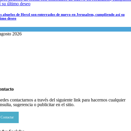
s abuelos de Herzl son enterrados de nuevo en Jerusalem, cumpliendo así su
timo deseo
undo Judío
agosto 2026
ontacto
edes contactarnos a través del siguiente link para hacernos cualquier
nsulta, sugerencia o publicitar en el sitio.
Contactar