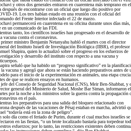
chavi y otros dos generales entraron en cuarentena más temprano en el
a después de encontrarse con un oficial que luego dio positivo por
VID-19. Los tres habían estado en una reunión con el oficial del
mando del Frente Interior infectado el 22 de marzo.
chavi permanecerá en cuarentena en su oficina durante unos días más,
e en un comunicado de las FDI.
entras tanto, los científicos israelíes han progresado en el desarrollo de
a vacuna contra el coronavirus.
 primer ministro Benjamin Netanyahu habló el martes con el director
neral del Instituto Israelí de Investigación Biológica (IIBR), el profesor
muel Shapira, quien lo actualizó sobre el progreso en los esfuerzos de
vestigación y desarrollo del instituto con respecto a una vacuna y
ticuerpos.
apira señaló que ha habido un “progreso significativo” en la planificac
 la vacuna y agregó que ahora se están haciendo preparativos antes de 
delo para el inicio de la experimentación en animales, una etapa crucia
tes de que se realicen ensayos en humanos.
 jefe del Consejo de Seguridad Nacional (CNS), Meir Ben-Shabbat, y e
rector general del Ministerio de Salud, Moshe Bar Siman, informaron el
rtes por la noche a los ministros sobre la guerra contra la propagación 
ronavirus en el país.
entras los preparativos para una salida del bloqueo relacionado con
rona después de las vacaciones de Pésaj estaban en marcha, advirtió q
rael “todavía está en la zona de peligro”.
 solo día como el feriado de Purim, durante el cual muchos israelíes se
fectaron en las fiestas, “o un brote localizado bastaría para torpedear to
estros esfuerzos; por lo tanto, las restricciones existentes deben continu
todas las instrucciones deben cumplirse “, dijo Ben Shabbat.