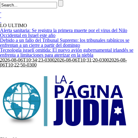
LO ULTIMO
Alerta sanitaria: Se registra la primera muerte por el virus del Nilo
Occidental en Israel este año
Debido a un fallo del Tribunal Supremo: los tribunales rabínicos se
enfrentan a un cierre a partir del domingo
Tecnología israelí omitida: El nuevo avión gubernamental irlandés se
enfrenta a limitaciones para aterrizar en la niebla
2026-08-06T10:34:23-0300
2026-08-06T10:31:20-0300
2026-08-
06T10:22:50-0300