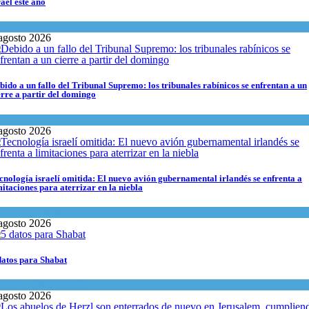
rael este año
encia y Salud
agosto 2026
bido a un fallo del Tribunal Supremo: los tribunales rabínicos se enfrentan a un
erre a partir del domingo
ma del día
agosto 2026
cnología israelí omitida: El nuevo avión gubernamental irlandés se enfrenta a
mitaciones para aterrizar en la niebla
onomía y Negocios
agosto 2026
datos para Shabat
inión
,
Tema del día
agosto 2026