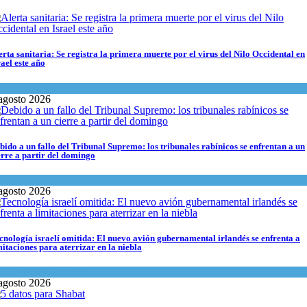
erta sanitaria: Se registra la primera muerte por el virus del Nilo Occidental en
rael este año
encia y Salud
agosto 2026
bido a un fallo del Tribunal Supremo: los tribunales rabínicos se enfrentan a un
erre a partir del domingo
ma del día
agosto 2026
cnología israelí omitida: El nuevo avión gubernamental irlandés se enfrenta a
mitaciones para aterrizar en la niebla
onomía y Negocios
agosto 2026