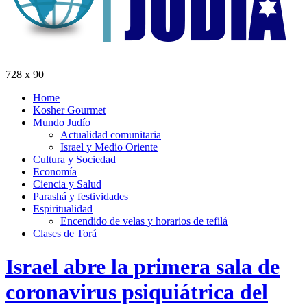
728 x 90
Home
Kosher Gourmet
Mundo Judío
Actualidad comunitaria
Israel y Medio Oriente
Cultura y Sociedad
Economía
Ciencia y Salud
Parashá y festividades
Espiritualidad
Encendido de velas y horarios de tefilá
Clases de Torá
Israel abre la primera sala de
coronavirus psiquiátrica del