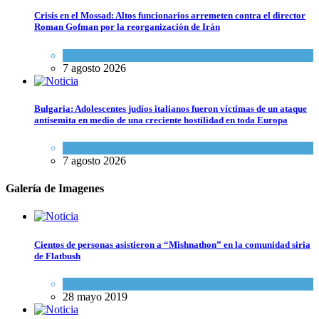
Crisis en el Mossad: Altos funcionarios arremeten contra el director
Roman Gofman por la reorganización de Irán
Tema del día
7 agosto 2026
Bulgaria: Adolescentes judíos italianos fueron víctimas de un ataque
antisemita en medio de una creciente hostilidad en toda Europa
Cultura y Sociedad
,
Tema del día
7 agosto 2026
Galería de Imagenes
Cientos de personas asistieron a “Mishnathon” en la comunidad siria
de Flatbush
Actualidad comunitaria
28 mayo 2019