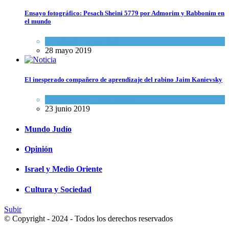
Ensayo fotográfico: Pesach Sheini 5779 por Admorim y Rabbonim en
el mundo
Actualidad comunitaria
28 mayo 2019
El inesperado compañero de aprendizaje del rabino Jaim Kanievsky
Espiritualidad
,
Tema del día
23 junio 2019
Mundo Judío
Opinión
Israel y Medio Oriente
Cultura y Sociedad
Subir
© Copyright - 2024 - Todos los derechos reservados