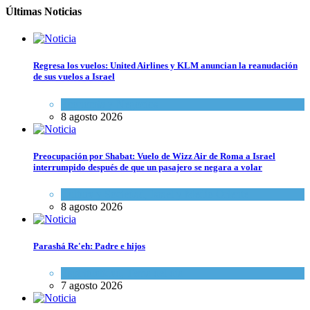
Últimas Noticias
Regresa los vuelos: United Airlines y KLM anuncian la reanudación
de sus vuelos a Israel
Economía y Negocios
8 agosto 2026
Preocupación por Shabat: Vuelo de Wizz Air de Roma a Israel
interrumpido después de que un pasajero se negara a volar
Cultura y Sociedad
,
Israel y Medio Oriente
8 agosto 2026
Parashá Re'eh: Padre e hijos
Espiritualidad
,
Tema del día
7 agosto 2026