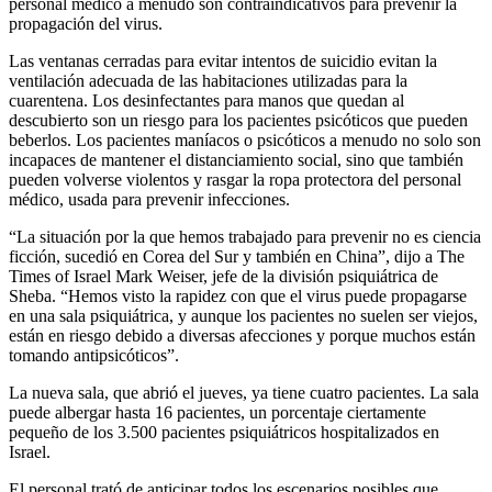
personal médico a menudo son contraindicativos para prevenir la
propagación del virus.
Las ventanas cerradas para evitar intentos de suicidio evitan la
ventilación adecuada de las habitaciones utilizadas para la
cuarentena. Los desinfectantes para manos que quedan al
descubierto son un riesgo para los pacientes psicóticos que pueden
beberlos. Los pacientes maníacos o psicóticos a menudo no solo son
incapaces de mantener el distanciamiento social, sino que también
pueden volverse violentos y rasgar la ropa protectora del personal
médico, usada para prevenir infecciones.
“La situación por la que hemos trabajado para prevenir no es ciencia
ficción, sucedió en Corea del Sur y también en China”, dijo a The
Times of Israel Mark Weiser, jefe de la división psiquiátrica de
Sheba. “Hemos visto la rapidez con que el virus puede propagarse
en una sala psiquiátrica, y aunque los pacientes no suelen ser viejos,
están en riesgo debido a diversas afecciones y porque muchos están
tomando antipsicóticos”.
La nueva sala, que abrió el jueves, ya tiene cuatro pacientes. La sala
puede albergar hasta 16 pacientes, un porcentaje ciertamente
pequeño de los 3.500 pacientes psiquiátricos hospitalizados en
Israel.
El personal trató de anticipar todos los escenarios posibles que