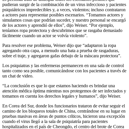
pudieran surgir de la combinación de un virus infeccioso y pacientes
psiquiátricos impredecibles y, a veces, violentos; incluso contrataron
a actores para representar posibles escenarios. “Tomamos actores y
simulamos cosas que podrían suceder, y nuestro personal se encargó
de los actores y aprendió de ellos”, dijo Weiser. “Por ejemplo,
teníamos ropa protectora y descubrimos que se rasgaba demasiado
fácilmente cuando un actor se volvía violento”.
Para resolver ese problema, Weiser dijo que “adaptaron la ropa
agregando otra capa, a menudo una bata a prueba de rasgaduras,
sobre el traje, y agregaron gafas debajo de la máscara protectora”.
Los psiquiatras y las enfermeras permanecen en una sala de control
tanto como sea posible, comunicándose con los pacientes a través de
un chat de video.
“La conclusión es que lo que estamos haciendo es brindar una
atención médica óptima mientras nos protegemos de ser infectados y
tomamos en cuenta los derechos legales y humanos”, dijo Weiser.
En Corea del Sur, donde los funcionarios trataron de evitar seguir el
camino de los bloqueos totales de China, centrándose en su lugar en
pruebas masivas en áreas de puntos críticos, hicieron una excepción
cuando el virus llegó a la sala de psiquiatría para pacientes
hospitalizados en el país de Cheongdo, el centro del brote de Corea