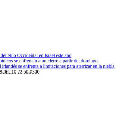
s del Nilo Occidental en Israel este año
bínicos se enfrentan a un cierre a partir del domingo
rlandés se enfrenta a limitaciones para aterrizar en la niebla
8-06T10:22:50-0300