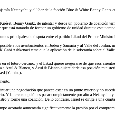
jamín Netanyahu y el líder de la facción Blue & White Benny Gantz en la
a Knéset, Benny Gantz, de intentar y desde un gobierno de coalición ter
que está tratando de formar un gobierno de unidad durante este tiempo 
puntos principales de disputa entre el partido Likud del Primer Minist
 posible a los asentamientos en Judea y Samaria y al Valle del Jordán, 
K Gabi Ashkenazi teme que la aplicación de la soberanía sobre el Valle 
en el futuro cercano, y el Likud quiere asegurarse de que esos asient
ia a Azul & Blanco, y Azul & Blanco quiere darle esa posición minister
aked (Yamina).
omento.
tinuar una negociación que parece estar en un punto muerto y no suced
rto. Y la tercera opción es pasar completamente por alto a Netanyahu y 
tro y forme una coalición. De lo contrario, Israel se dirige a una cuarta
iempo acortado aumentaría significativamente la presión por el comprom