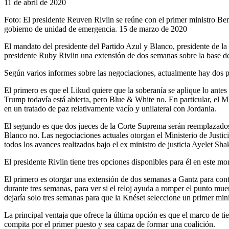
11 de abril de 2020
Foto: El presidente Reuven Rivlin se reúne con el primer ministro Ben
gobierno de unidad de emergencia. 15 de marzo de 2020
El mandato del presidente del Partido Azul y Blanco, presidente de l
presidente Ruby Rivlin una extensión de dos semanas sobre la base de 
Según varios informes sobre las negociaciones, actualmente hay dos 
El primero es que el Likud quiere que la soberanía se aplique lo antes
Trump todavía está abierta, pero Blue & White no. En particular, el M
en un tratado de paz relativamente vacío y unilateral con Jordania.
El segundo es que dos jueces de la Corte Suprema serán reemplazados 
Blanco no. Las negociaciones actuales otorgan el Ministerio de Justic
todos los avances realizados bajo el ex ministro de justicia Ayelet Sh
El presidente Rivlin tiene tres opciones disponibles para él en este m
El primero es otorgar una extensión de dos semanas a Gantz para con
durante tres semanas, para ver si el reloj ayuda a romper el punto mue
dejaría solo tres semanas para que la Knéset seleccione un primer minis
La principal ventaja que ofrece la última opción es que el marco de t
compita por el primer puesto y sea capaz de formar una coalición.