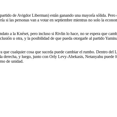
l partido de Avigdor Liberman) están ganando una mayoría sólida. Pero 
ía si las personas van a votar en septiembre mientras no solo la econo
andato a la Knéset, pero incluso si Rivlin lo hace, no se espera que c
clusión u otra, y la posibilidad de que pueda otorgarle al partido Yami
ya que cualquier cosa que suceda puede cambiar el rumbo. Dentro del L
a derecha, y luego, junto con Orly Levy-Abekasis, Netanyahu puede fo
rno de unidad.