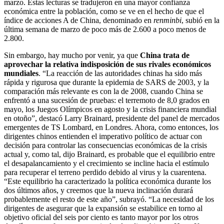
marzo. Estas lecturas se tradujeron en una mayor confianza
económica entre la población, como se ve en el hecho de que el
índice de acciones A de China, denominado en
renminbi
, subió en la
última semana de marzo de poco más de 2.600 a poco menos de
2.800.
Sin embargo, hay mucho por venir, ya que
China trata de
aprovechar la relativa indisposición de sus rivales económicos
mundiales
. “La reacción de las autoridades chinas ha sido más
rápida y rigurosa que durante la epidemia de SARS de 2003, y la
comparación más relevante es con la de 2008, cuando China se
enfrentó a una sucesión de pruebas: el terremoto de 8,0 grados en
mayo, los Juegos Olímpicos en agosto y la crisis financiera mundial
en otoño”, destacó Larry Brainard, presidente del panel de mercados
emergentes de TS Lombard, en Londres. Ahora, como entonces, los
dirigentes chinos entienden el imperativo político de actuar con
decisión para controlar las consecuencias económicas de la crisis
actual y, como tal, dijo Brainard, es probable que el equilibrio entre
el desapalancamiento y el crecimiento se incline hacia el estímulo
para recuperar el terreno perdido debido al virus y la cuarentena.
“Este equilibrio ha caracterizado la política económica durante los
dos últimos años, y creemos que la nueva inclinación durará
probablemente el resto de este año”, subrayó. “La necesidad de los
dirigentes de asegurar que la expansión se estabilice en torno al
objetivo oficial del seis por ciento es tanto mayor por los otros