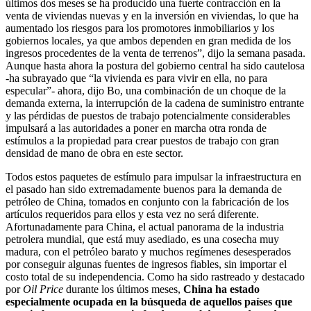
últimos dos meses se ha producido una fuerte contracción en la
venta de viviendas nuevas y en la inversión en viviendas, lo que ha
aumentado los riesgos para los promotores inmobiliarios y los
gobiernos locales, ya que ambos dependen en gran medida de los
ingresos procedentes de la venta de terrenos”, dijo la semana pasada.
Aunque hasta ahora la postura del gobierno central ha sido cautelosa
-ha subrayado que “la vivienda es para vivir en ella, no para
especular”- ahora, dijo Bo, una combinación de un choque de la
demanda externa, la interrupción de la cadena de suministro entrante
y las pérdidas de puestos de trabajo potencialmente considerables
impulsará a las autoridades a poner en marcha otra ronda de
estímulos a la propiedad para crear puestos de trabajo con gran
densidad de mano de obra en este sector.
Todos estos paquetes de estímulo para impulsar la infraestructura en
el pasado han sido extremadamente buenos para la demanda de
petróleo de China, tomados en conjunto con la fabricación de los
artículos requeridos para ellos y esta vez no será diferente.
Afortunadamente para China, el actual panorama de la industria
petrolera mundial, que está muy asediado, es una cosecha muy
madura, con el petróleo barato y muchos regímenes desesperados
por conseguir algunas fuentes de ingresos fiables, sin importar el
costo total de su independencia. Como ha sido rastreado y destacado
por
Oil Price
durante los últimos meses,
China ha estado
especialmente ocupada en la búsqueda de aquellos países que