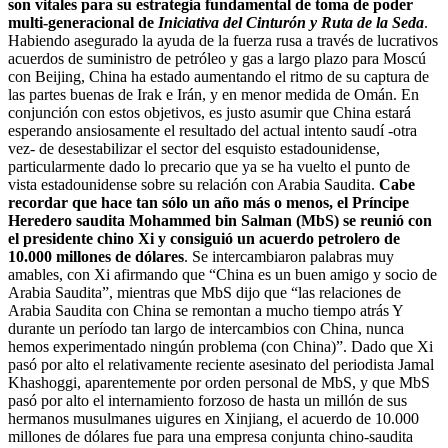
son vitales para su estrategia fundamental de toma de poder
multi-generacional de
Iniciativa del Cinturón y Ruta de la Seda
.
Habiendo asegurado la ayuda de la fuerza rusa a través de lucrativos
acuerdos de suministro de petróleo y gas a largo plazo para Moscú
con Beijing, China ha estado aumentando el ritmo de su captura de
las partes buenas de Irak e Irán, y en menor medida de Omán. En
conjunción con estos objetivos, es justo asumir que China estará
esperando ansiosamente el resultado del actual intento saudí -otra
vez- de desestabilizar el sector del esquisto estadounidense,
particularmente dado lo precario que ya se ha vuelto el punto de
vista estadounidense sobre su relación con Arabia Saudita.
Cabe
recordar que hace tan sólo un año más o menos, el Príncipe
Heredero saudita Mohammed bin Salman (MbS) se reunió con
el presidente chino Xi y consiguió un acuerdo petrolero de
10.000 millones de dólares
. Se intercambiaron palabras muy
amables, con Xi afirmando que “China es un buen amigo y socio de
Arabia Saudita”, mientras que MbS dijo que “las relaciones de
Arabia Saudita con China se remontan a mucho tiempo atrás Y
durante un período tan largo de intercambios con China, nunca
hemos experimentado ningún problema (con China)”. Dado que Xi
pasó por alto el relativamente reciente asesinato del periodista Jamal
Khashoggi, aparentemente por orden personal de MbS, y que MbS
pasó por alto el internamiento forzoso de hasta un millón de sus
hermanos musulmanes uigures en Xinjiang, el acuerdo de 10.000
millones de dólares fue para una empresa conjunta chino-saudita