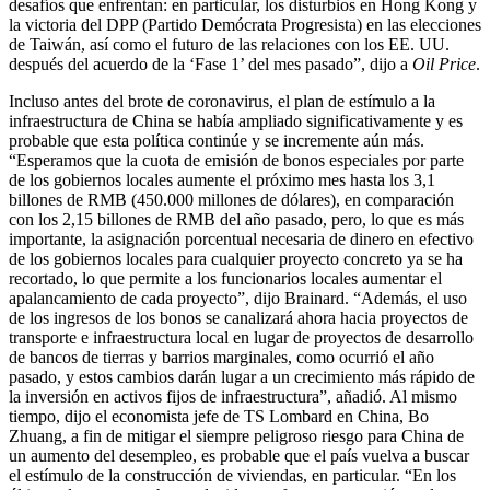
desafíos que enfrentan: en particular, los disturbios en Hong Kong y
la victoria del DPP (Partido Demócrata Progresista) en las elecciones
de Taiwán, así como el futuro de las relaciones con los EE. UU.
después del acuerdo de la ‘Fase 1’ del mes pasado”, dijo a
Oil Price
.
Incluso antes del brote de coronavirus, el plan de estímulo a la
infraestructura de China se había ampliado significativamente y es
probable que esta política continúe y se incremente aún más.
“Esperamos que la cuota de emisión de bonos especiales por parte
de los gobiernos locales aumente el próximo mes hasta los 3,1
billones de RMB (450.000 millones de dólares), en comparación
con los 2,15 billones de RMB del año pasado, pero, lo que es más
importante, la asignación porcentual necesaria de dinero en efectivo
de los gobiernos locales para cualquier proyecto concreto ya se ha
recortado, lo que permite a los funcionarios locales aumentar el
apalancamiento de cada proyecto”, dijo Brainard. “Además, el uso
de los ingresos de los bonos se canalizará ahora hacia proyectos de
transporte e infraestructura local en lugar de proyectos de desarrollo
de bancos de tierras y barrios marginales, como ocurrió el año
pasado, y estos cambios darán lugar a un crecimiento más rápido de
la inversión en activos fijos de infraestructura”, añadió. Al mismo
tiempo, dijo el economista jefe de TS Lombard en China, Bo
Zhuang, a fin de mitigar el siempre peligroso riesgo para China de
un aumento del desempleo, es probable que el país vuelva a buscar
el estímulo de la construcción de viviendas, en particular. “En los