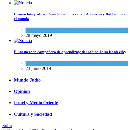
Ensayo fotográfico: Pesach Sheini 5779 por Admorim y Rabbonim en
el mundo
Actualidad comunitaria
28 mayo 2019
El inesperado compañero de aprendizaje del rabino Jaim Kanievsky
Espiritualidad
,
Tema del día
23 junio 2019
Mundo Judío
Opinión
Israel y Medio Oriente
Cultura y Sociedad
Subir