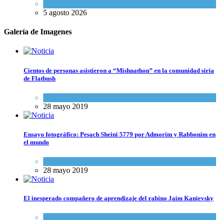
Ciencia y Salud
,
Tema del día
5 agosto 2026
Galería de Imagenes
Cientos de personas asistieron a “Mishnathon” en la comunidad siria
de Flatbush
Actualidad comunitaria
28 mayo 2019
Ensayo fotográfico: Pesach Sheini 5779 por Admorim y Rabbonim en
el mundo
Actualidad comunitaria
28 mayo 2019
El inesperado compañero de aprendizaje del rabino Jaim Kanievsky
Espiritualidad
,
Tema del día