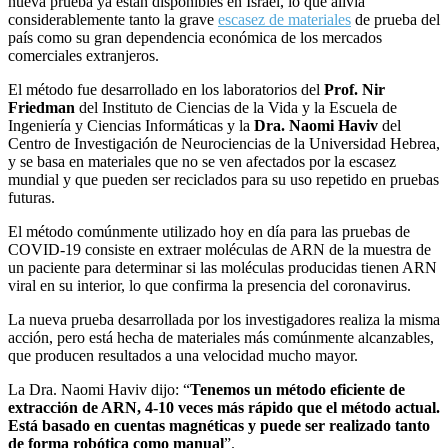
nueva prueba ya están disponibles en Israel, lo que alivia
considerablemente tanto la grave
escasez de materiales
de prueba del
país como su gran dependencia económica de los mercados
comerciales extranjeros.
El método fue desarrollado en los laboratorios del
Prof. Nir
Friedman
del Instituto de Ciencias de la Vida y la Escuela de
Ingeniería y Ciencias Informáticas y la
Dra. Naomi Haviv
del
Centro de Investigación de Neurociencias de la Universidad Hebrea,
y se basa en materiales que no se ven afectados por la escasez
mundial y que pueden ser reciclados para su uso repetido en pruebas
futuras.
El método comúnmente utilizado hoy en día para las pruebas de
COVID-19 consiste en extraer moléculas de ARN de la muestra de
un paciente para determinar si las moléculas producidas tienen ARN
viral en su interior, lo que confirma la presencia del coronavirus.
La nueva prueba desarrollada por los investigadores realiza la misma
acción, pero está hecha de materiales más comúnmente alcanzables,
que producen resultados a una velocidad mucho mayor.
La Dra. Naomi Haviv dijo: “
Tenemos un método eficiente de
extracción de ARN, 4-10 veces más rápido que el método actual.
Está basado en cuentas magnéticas y puede ser realizado tanto
de forma robótica como manual
”.