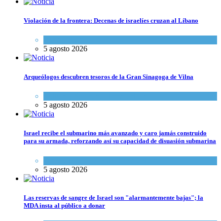
Violación de la frontera: Decenas de israelíes cruzan al Líbano
Tema del día
5 agosto 2026
Arqueólogos descubren tesoros de la Gran Sinagoga de Vilna
Cultura y Sociedad
,
Tema del día
5 agosto 2026
Israel recibe el submarino más avanzado y caro jamás construido
para su armada, reforzando así su capacidad de disuasión submarina
Israel y Medio Oriente
,
Tema del día
5 agosto 2026
Las reservas de sangre de Israel son "alarmantemente bajas"; la
MDA insta al público a donar