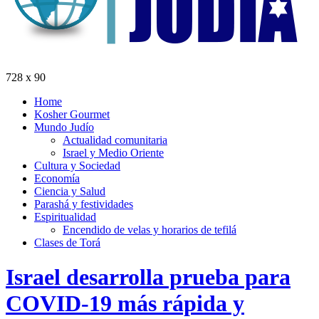
728 x 90
Home
Kosher Gourmet
Mundo Judío
Actualidad comunitaria
Israel y Medio Oriente
Cultura y Sociedad
Economía
Ciencia y Salud
Parashá y festividades
Espiritualidad
Encendido de velas y horarios de tefilá
Clases de Torá
Israel desarrolla prueba para
COVID-19 más rápida y