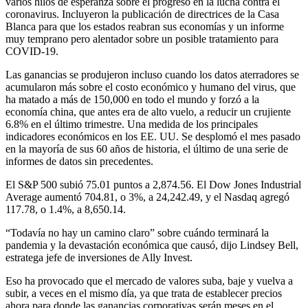
varios hilos de esperanza sobre el progreso en la lucha contra el
coronavirus. Incluyeron la publicación de directrices de la Casa
Blanca para que los estados reabran sus economías y un informe
muy temprano pero alentador sobre un posible tratamiento para
COVID-19.
Las ganancias se produjeron incluso cuando los datos aterradores se
acumularon más sobre el costo económico y humano del virus, que
ha matado a más de 150,000 en todo el mundo y forzó a la
economía china, que antes era de alto vuelo, a reducir un crujiente
6.8% en el último trimestre. Una medida de los principales
indicadores económicos en los EE. UU. Se desplomó el mes pasado
en la mayoría de sus 60 años de historia, el último de una serie de
informes de datos sin precedentes.
El S&P 500 subió 75.01 puntos a 2,874.56. El Dow Jones Industrial
Average aumentó 704.81, o 3%, a 24,242.49, y el Nasdaq agregó
117.78, o 1.4%, a 8,650.14.
“Todavía no hay un camino claro” sobre cuándo terminará la
pandemia y la devastación económica que causó, dijo Lindsey Bell,
estratega jefe de inversiones de Ally Invest.
Eso ha provocado que el mercado de valores suba, baje y vuelva a
subir, a veces en el mismo día, ya que trata de establecer precios
ahora para donde las ganancias corporativas serán meses en el