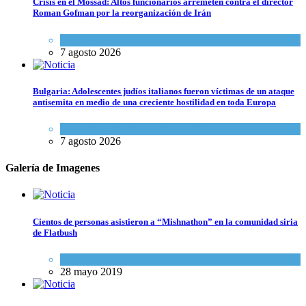
Crisis en el Mossad: Altos funcionarios arremeten contra el director
Roman Gofman por la reorganización de Irán
Tema del día
7 agosto 2026
Bulgaria: Adolescentes judíos italianos fueron víctimas de un ataque
antisemita en medio de una creciente hostilidad en toda Europa
Cultura y Sociedad
,
Tema del día
7 agosto 2026
Galería de Imagenes
Cientos de personas asistieron a “Mishnathon” en la comunidad siria
de Flatbush
Actualidad comunitaria
28 mayo 2019