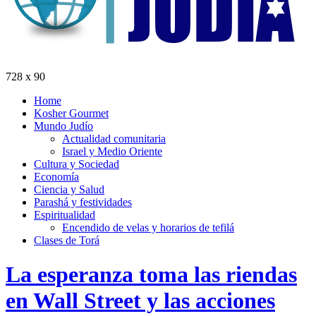
728 x 90
Home
Kosher Gourmet
Mundo Judío
Actualidad comunitaria
Israel y Medio Oriente
Cultura y Sociedad
Economía
Ciencia y Salud
Parashá y festividades
Espiritualidad
Encendido de velas y horarios de tefilá
Clases de Torá
La esperanza toma las riendas
en Wall Street y las acciones