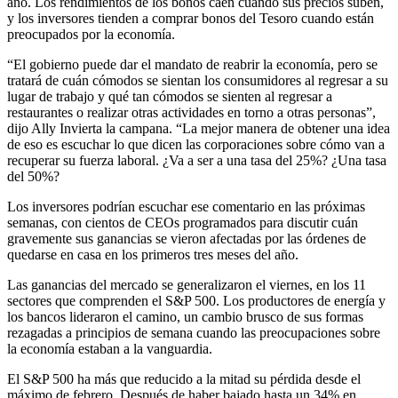
año. Los rendimientos de los bonos caen cuando sus precios suben,
y los inversores tienden a comprar bonos del Tesoro cuando están
preocupados por la economía.
“El gobierno puede dar el mandato de reabrir la economía, pero se
tratará de cuán cómodos se sientan los consumidores al regresar a su
lugar de trabajo y qué tan cómodos se sienten al regresar a
restaurantes o realizar otras actividades en torno a otras personas”,
dijo Ally Invierta la campana. “La mejor manera de obtener una idea
de eso es escuchar lo que dicen las corporaciones sobre cómo van a
recuperar su fuerza laboral. ¿Va a ser a una tasa del 25%? ¿Una tasa
del 50%?
Los inversores podrían escuchar ese comentario en las próximas
semanas, con cientos de CEOs programados para discutir cuán
gravemente sus ganancias se vieron afectadas por las órdenes de
quedarse en casa en los primeros tres meses del año.
Las ganancias del mercado se generalizaron el viernes, en los 11
sectores que comprenden el S&P 500. Los productores de energía y
los bancos lideraron el camino, un cambio brusco de sus formas
rezagadas a principios de semana cuando las preocupaciones sobre
la economía estaban a la vanguardia.
El S&P 500 ha más que reducido a la mitad su pérdida desde el
máximo de febrero. Después de haber bajado hasta un 34% en