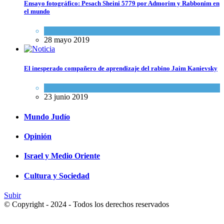
Ensayo fotográfico: Pesach Sheini 5779 por Admorim y Rabbonim en
el mundo
Actualidad comunitaria
28 mayo 2019
El inesperado compañero de aprendizaje del rabino Jaim Kanievsky
Espiritualidad
,
Tema del día
23 junio 2019
Mundo Judío
Opinión
Israel y Medio Oriente
Cultura y Sociedad
Subir
© Copyright - 2024 - Todos los derechos reservados