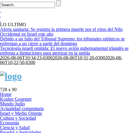
LO ULTIMO
Alerta sanitaria: Se registra la primera muerte por el virus del Nilo
Occidental en Israel este año
Debido a un fallo del Tribunal Supremo: los tribunales rabínicos se
enfrentan a un cierre a partir del domingo
Tecnología israelí omitida: El nuevo avión gubernamental irlandés se
enfrenta a limitaciones para aterrizar en la niebla
2026-08-06T10:34:23-0300
2026-08-06T10:31:20-0300
2026-08-
06T10:22:50-0300
728 x 90
Home
Kosher Gourmet
Mundo Judío
Actualidad comunitaria
Israel y Medio Oriente
Cultura y Sociedad
Economía
Ciencia y Salud
Parashá y festividades