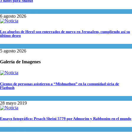
5 datos para Shabat
Opinión
,
Tema del día
6 agosto 2026
Los abuelos de Herzl son enterrados de nuevo en Jerusalem, cumpliendo así su
último deseo
Mundo Judío
5 agosto 2026
Galería de Imagenes
Cientos de personas asistieron a “Mishnathon” en la comunidad siria de
Flatbush
Actualidad comunitaria
28 mayo 2019
Ensayo fotográfico: Pesach Sheini 5779 por Admorim y Rabbonim en el mundo
Actualidad comunitaria