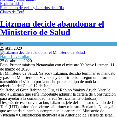
Espiritualidad
Encendido de velas y horarios de tefilá
Clases de Torá
Litzman decide abandonar el
Ministerio de Salud
In
Israel y Medio Oriente
25 abril 2020
Hana Levi Julian
25 de abril de 2020
Foto: Primer ministro Netanyahu con el ministro Ya’acov Litzman, 11
de marzo de 2020.
El Ministerio de Salud, Ya’acov Litzman, decidió terminar su mandato
y pasar al Ministerio de Vivienda y Construcción, según un informe
transmitido el sábado por la noche por el equipo de noticias de
televisión del Canal 12 de Israel.
Su Rebe, el Gran Rabino de Gur, el Rabino Yaakov Aryeh Alter, le
dijo a Litzman que sería importante adquirir la cartera de Construcción
para ayudar a la comunidad haredi (estrictamente ortodoxa).
Después de esa conversación, Litzman, jefe del Judaísmo Unido de la
Torá (UTJ), informó el viernes al primer ministro Benjamin Netanyahu
que aceptaría el cambio siempre que la cartera del Ministerio de
Vivienda y Construcción incluyera a la Autoridad de Tierras de Israel.