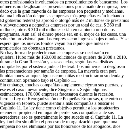
otros profesionales involucrados en procedimientos de bancarrota. Los
números no desglosan las presentaciones por tamaño de empresa, pero
dado que la gran mayoría de las empresas son pequeñas y medianas,
da una indicación de que las empresas más pequeñas están luchando.
El gobierno federal ya aprobó o otorgó más de 2 millones de préstamos
y subvenciones a pequeñas empresas por un total de casi $ 360 mil
millones; otros $ 310 mil millones están en camino a uno de los
programas. Aun así, el dinero puede ser, en el mejor de los casos, una
solución provisional para las empresas con ingresos bajos o nulos. Y se
espera que los nuevos fondos vayan tan rápido que miles de
propietarios no obtengan préstamos.
No hay forma de predecir cuántas empresas se declararán en
quiebra. Hubo más de 160,000 solicitudes de quiebra de 2008 a 2010,
durante la Gran Recesión y sus secuelas, según las estadísticas
compiladas por el sistema judicial federal. Los números no desglosan
las presentaciones por tamaño de empresa. La mayoría eran para
liquidaciones. aunque algunas compañías reestructuraron su deuda y
continuaron operando bajo el Capítulo 11.
Sin embargo, muchas compañías simplemente cierran sus puertas, y
ese es el caso nuevamente, dice Singerman. Según algunas
estimaciones, 170,000 empresas fracasaron durante la recesión.
Pero la Ley de Reorganización de Pequeñas Empresas, que entró en
vigencia en febrero, puede alentar a más compañías a buscar el
Capítulo 11. La ley tiene como objetivo permitir a los propietarios
retener su propiedad en lugar de perder sus compañías ante sus
acreedores; eso es generalmente lo que sucede en el Capítulo 11. La
ley también simplifica el proceso de reorganización para que una
empresa no sea eliminada por los honorarios de los abogados, dice