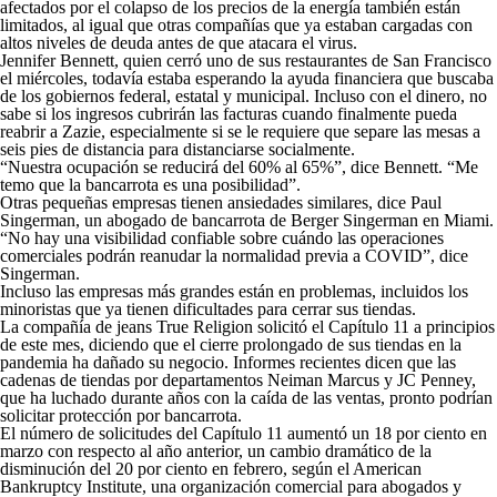
afectados por el colapso de los precios de la energía también están
limitados, al igual que otras compañías que ya estaban cargadas con
altos niveles de deuda antes de que atacara el virus.
Jennifer Bennett, quien cerró uno de sus restaurantes de San Francisco
el miércoles, todavía estaba esperando la ayuda financiera que buscaba
de los gobiernos federal, estatal y municipal. Incluso con el dinero, no
sabe si los ingresos cubrirán las facturas cuando finalmente pueda
reabrir a Zazie, especialmente si se le requiere que separe las mesas a
seis pies de distancia para distanciarse socialmente.
“Nuestra ocupación se reducirá del 60% al 65%”, dice Bennett. “Me
temo que la bancarrota es una posibilidad”.
Otras pequeñas empresas tienen ansiedades similares, dice Paul
Singerman, un abogado de bancarrota de Berger Singerman en Miami.
“No hay una visibilidad confiable sobre cuándo las operaciones
comerciales podrán reanudar la normalidad previa a COVID”, dice
Singerman.
Incluso las empresas más grandes están en problemas, incluidos los
minoristas que ya tienen dificultades para cerrar sus tiendas.
La compañía de jeans True Religion solicitó el Capítulo 11 a principios
de este mes, diciendo que el cierre prolongado de sus tiendas en la
pandemia ha dañado su negocio. Informes recientes dicen que las
cadenas de tiendas por departamentos Neiman Marcus y JC Penney,
que ha luchado durante años con la caída de las ventas, pronto podrían
solicitar protección por bancarrota.
El número de solicitudes del Capítulo 11 aumentó un 18 por ciento en
marzo con respecto al año anterior, un cambio dramático de la
disminución del 20 por ciento en febrero, según el American
Bankruptcy Institute, una organización comercial para abogados y