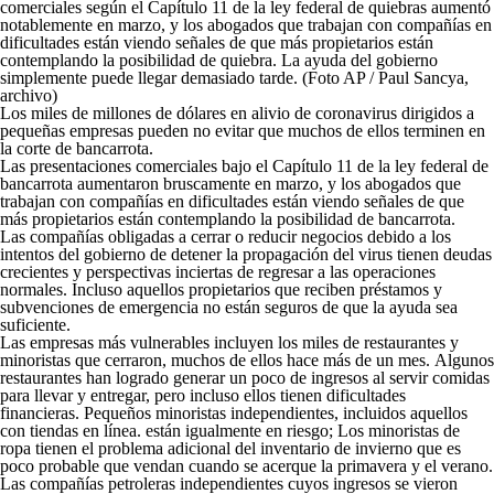
comerciales según el Capítulo 11 de la ley federal de quiebras aumentó
notablemente en marzo, y los abogados que trabajan con compañías en
dificultades están viendo señales de que más propietarios están
contemplando la posibilidad de quiebra. La ayuda del gobierno
simplemente puede llegar demasiado tarde. (Foto AP / Paul Sancya,
archivo)
Los miles de millones de dólares en alivio de coronavirus dirigidos a
pequeñas empresas pueden no evitar que muchos de ellos terminen en
la corte de bancarrota.
Las presentaciones comerciales bajo el Capítulo 11 de la ley federal de
bancarrota aumentaron bruscamente en marzo, y los abogados que
trabajan con compañías en dificultades están viendo señales de que
más propietarios están contemplando la posibilidad de bancarrota.
Las compañías obligadas a cerrar o reducir negocios debido a los
intentos del gobierno de detener la propagación del virus tienen deudas
crecientes y perspectivas inciertas de regresar a las operaciones
normales. Incluso aquellos propietarios que reciben préstamos y
subvenciones de emergencia no están seguros de que la ayuda sea
suficiente.
Las empresas más vulnerables incluyen los miles de restaurantes y
minoristas que cerraron, muchos de ellos hace más de un mes. Algunos
restaurantes han logrado generar un poco de ingresos al servir comidas
para llevar y entregar, pero incluso ellos tienen dificultades
financieras. Pequeños minoristas independientes, incluidos aquellos
con tiendas en línea. están igualmente en riesgo; Los minoristas de
ropa tienen el problema adicional del inventario de invierno que es
poco probable que vendan cuando se acerque la primavera y el verano.
Las compañías petroleras independientes cuyos ingresos se vieron