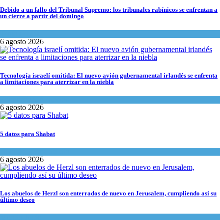
Debido a un fallo del Tribunal Supremo: los tribunales rabínicos se enfrentan a
un cierre a partir del domingo
Tema del día
6 agosto 2026
Tecnología israelí omitida: El nuevo avión gubernamental irlandés se enfrenta
a limitaciones para aterrizar en la niebla
Economía y Negocios
6 agosto 2026
5 datos para Shabat
Opinión
,
Tema del día
6 agosto 2026
Los abuelos de Herzl son enterrados de nuevo en Jerusalem, cumpliendo así su
último deseo
Mundo Judío