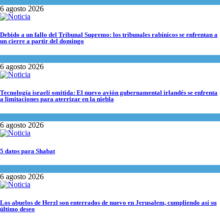
Ciencia y Salud
6 agosto 2026
Debido a un fallo del Tribunal Supremo: los tribunales rabínicos se enfrentan a
un cierre a partir del domingo
Tema del día
6 agosto 2026
Tecnología israelí omitida: El nuevo avión gubernamental irlandés se enfrenta
a limitaciones para aterrizar en la niebla
Economía y Negocios
6 agosto 2026
5 datos para Shabat
Opinión
,
Tema del día
6 agosto 2026
Los abuelos de Herzl son enterrados de nuevo en Jerusalem, cumpliendo así su
último deseo