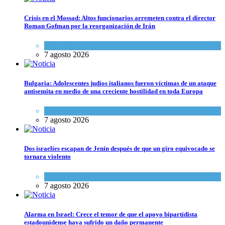
Crisis en el Mossad: Altos funcionarios arremeten contra el director
Roman Gofman por la reorganización de Irán
Tema del día
7 agosto 2026
Bulgaria: Adolescentes judíos italianos fueron víctimas de un ataque
antisemita en medio de una creciente hostilidad en toda Europa
Cultura y Sociedad
,
Tema del día
7 agosto 2026
Dos israelíes escapan de Jenin después de que un giro equivocado se
tornara violento
Tema del día
7 agosto 2026
Alarma en Israel: Crece el temor de que el apoyo bipartidista
estadounidense haya sufrido un daño permanente