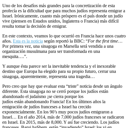
Uno de los desafíos más grandes para la concretización de esta
profecía es la dificultad que para muchos judíos representa emigrar a
Israel. Irónicamente, cuanto más próspero es el país donde un judío
vive (piensen en Estados unidos, Inglaterra o Francia) más difícil
resulta tomar la decisión de emigrar.
En este contexto, veamos lo que ocurrió en Francia hace unos cuatro
años.
Esta es la noticia
según reportó la BBC: “
For the first time
…
Por primera vez, una sinagoga en Marsella será vendida a una
organización musulmana para ser transformada en una
mesquita….”.
Y aunque ésta parece ser la inevitable tendencia y el inexorable
destino que Europa ha elegido para su propio futuro, cerrar una
sinagoga, aparentemente, representa una tragedia…
Pero creo que hay que evaluar esta “triste” noticia desde un ángulo
diferente. Esta sinagoga no se cerró porque los judíos están
abandonado el judaísmo ¡se cierra porque los
judíos están abandonando Francia! En los últimos años la
emigración de judíos franceses a Israel ha crecido
exponencialmente. En los 90’s muy pocos judíos emigraron a
Israel… En el año 2014, más de 7,000 judíos franceses se radicaron
en Israel. En 2015, más de 8,000. Y así fue creciendo. Los judíos
franceses, Baruj haShem, están “invadiendo” Israel: los vi en