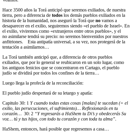
Hace 3500 años la Torá anticipó que seremos exiliados, de nuestra
tierra, pero a diferencia de
todos
los demás pueblos exiliados en la
historia de la humanidad, nos aseguró la Torá que
no
vamos a
desaparecer en el exilio, seguiremos siendo «el pueblo de Israel». En
el exilio, viviremos como «extranjeros entre otros pueblos», y el
no asimilarse tendrá su precio: no seremos bienvenidos por nuestros
anfitriones. Esta antipatía universal, a su vez, nos protegerá de la
tentación a asimilarnos…
La Torá también anticipó que, a diferencia de otros pueblos
exiliados, que por lo general se reubicaron en un solo lugar, como
los antiguos fenicios que se concentraron en Cartago, el pueblo
judío se dividirá por todos los confines de la tierra…
Luego llega la profecía de la reconciliación:
El pueblo judío despertará de su letargo y apatía:
Capitulo 30: 1
Y cuando todas estas cosas [malas] te sucedan (= el
exilio, las persecuciones, el sufrimiento)… Reflexionarás en tu
corazón…
30: 2
“Y regresarás a HaShem tu Di’s y obedecerás Su
voz… tú y tus hijos, con todo tu corazón y con toda tu alma”.
HaShem, entonces, hará posible que regresemos a casa…