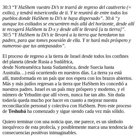
30:3 “
Y HaShem vuestro Di’s te traerá de regreso del cautiverio (=
exilio), y tendrá misericordia de ti. Y te reunirá de entre todos los
pueblos donde HaShem tu Di’s te haya dispersado”.
30:4
“y
aunque los exiliados se encuentren más allá del horizonte, desde allí
te recogerá HaShem tu D-s y desde allí te llevará [a tu tierra]”.
30:5 “
Y HaShem tu Di’s te llevará a la tierra que heredaron tus
padres, para que tomes posesión de ella. Y te hará más próspero y
numeroso que tus antepasados”.
El proceso de regreso a la tierra de Israel desde todos los confines
del planeta (desde Rusia a Sudáfrica,
desde Norteamérica hasta Sudamérica, desde Suecia hasta
Australia…) está ocurriendo en nuestros días. La tierra ya está
allí, transformada en un país que nos espera con los brazos abiertos.
Más y más judíos regresan a la tierra que HaShem les concedió a
nuestros padres. Israel es un país muy próspero y moderno, y el
número de Yehudim que allí viven, nunca fue tan alto. Sin duda
todavía queda mucho por hacer en cuanto a mejorar nuestra
reconciliación personal y colectiva con HaShem. Pero este proceso
de
Teshubá
ha comenzado y sigue siendo cada vez más sólido.
Quiero terminar con una noticia que, me parece, es un símbolo
inequívoco de esta profecía, y posiblemente marca una tendencia de
consecuencias
positivas
inimaginables.