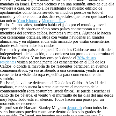
mandato en Israel. Éramos vecinos y en una reunión, antes de que ella
volviera a casa, les contó a los residentes de nuestro edificio de
apartamentos cómo había servido en muchos puestos en todo el
mundo, y cómo encontró dos días especiales que hacen que Israel sea
tan único:
Yom Kippur
y
Memorial Day
.
En los últimos años, también había viajado por el mundo y tuve la
oportunidad de observar cómo otros países conmemoran a sus
miembros del servicio caídos, hombres y mujeres. Algunos lo hacen
con ceremonias oficiales, otros con ventas navideñas en grandes
almacenes, y en algunos el día está marcado por visitar cementerios
donde están enterrados los caídos.
Pero no hay otro país en el que el Día de los Caídos se una al día de la
independencia de la nación, que comienza tan pronto como termina el
Día de los Caídos. Y no hay otro país donde el
20% de sus
residentes
visiten personalmente los cementerios en el Día de los
Caídos, o donde la mayoría de los residentes participen en eventos
conmemorativos, ya sea asistiendo a una ceremonia, yendo a un
cementerio o vistiendo ropa específica para conmemorar el día
sombrío.
En Israel, la vida se detiene en el Día de los Caídos. A las 11 de la
mañana, cuando suena la sirena que marca el momento de la
conmemoración (otra costumbre israelí única), se puede escuchar el
canto de los pájaros, el viento y el murmullo de las olas del mar desde
muy lejos. Todo está en silencio. Todos hacen una pausa por un
momento de recuerdo.
El profesor de Harvard Stanley Milgram
demostró
cómo todos los
seres humanos pueden conectarse dentro de los seis grados de
separación. En Israel, me imagino que solo se necesitan tres. La