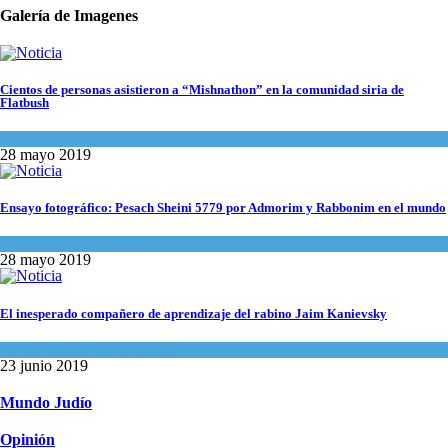
Galería de Imagenes
Cientos de personas asistieron a “Mishnathon” en la comunidad siria de
Flatbush
Actualidad comunitaria
28 mayo 2019
Ensayo fotográfico: Pesach Sheini 5779 por Admorim y Rabbonim en el mundo
Actualidad comunitaria
28 mayo 2019
El inesperado compañero de aprendizaje del rabino Jaim Kanievsky
Espiritualidad
,
Tema del día
23 junio 2019
Mundo Judío
Opinión