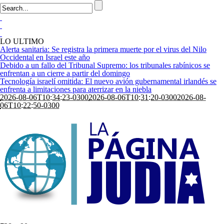
LO ULTIMO
Alerta sanitaria: Se registra la primera muerte por el virus del Nilo
Occidental en Israel este año
Debido a un fallo del Tribunal Supremo: los tribunales rabínicos se
enfrentan a un cierre a partir del domingo
Tecnología israelí omitida: El nuevo avión gubernamental irlandés se
enfrenta a limitaciones para aterrizar en la niebla
2026-08-06T10:34:23-0300
2026-08-06T10:31:20-0300
2026-08-
06T10:22:50-0300