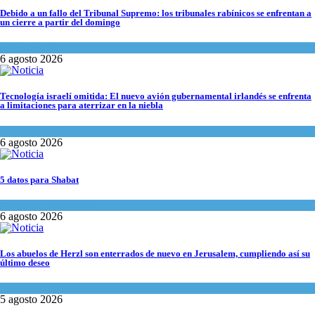
Debido a un fallo del Tribunal Supremo: los tribunales rabínicos se enfrentan a
un cierre a partir del domingo
Tema del día
6 agosto 2026
Tecnología israelí omitida: El nuevo avión gubernamental irlandés se enfrenta
a limitaciones para aterrizar en la niebla
Economía y Negocios
6 agosto 2026
5 datos para Shabat
Opinión
,
Tema del día
6 agosto 2026
Los abuelos de Herzl son enterrados de nuevo en Jerusalem, cumpliendo así su
último deseo
Mundo Judío
5 agosto 2026