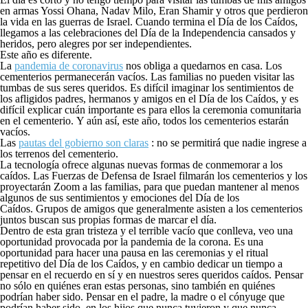
en armas Yossi Ohana, Nadav Milo, Eran Shamir y otros que perdieron
la vida en las guerras de Israel. Cuando termina el Día de los Caídos,
llegamos a las celebraciones del Día de la Independencia cansados ​​y
heridos, pero alegres por ser independientes.
Este año es diferente.
La
pandemia de coronavirus
nos obliga a quedarnos en casa. Los
cementerios permanecerán vacíos. Las familias no pueden visitar las
tumbas de sus seres queridos. Es difícil imaginar los sentimientos de
los afligidos padres, hermanos y amigos en el Día de los Caídos, y es
difícil explicar cuán importante es para ellos la ceremonia comunitaria
en el cementerio. Y aún así, este año, todos los cementerios estarán
vacíos.
Las
pautas del gobierno son claras
: no se permitirá que nadie ingrese a
los terrenos del cementerio.
La tecnología ofrece algunas nuevas formas de conmemorar a los
caídos. Las Fuerzas de Defensa de Israel filmarán los cementerios y los
proyectarán Zoom a las familias, para que puedan mantener al menos
algunos de sus sentimientos y emociones del Día de los
Caídos. Grupos de amigos que generalmente asisten a los cementerios
juntos buscan sus propias formas de marcar el día.
Dentro de esta gran tristeza y el terrible vacío que conlleva, veo una
oportunidad provocada por la pandemia de la corona. Es una
oportunidad para hacer una pausa en las ceremonias y el ritual
repetitivo del Día de los Caídos, y en cambio dedicar un tiempo a
pensar en el recuerdo en sí y en nuestros seres queridos caídos. Pensar
no sólo en quiénes eran estas personas, sino también en quiénes
podrían haber sido. Pensar en el padre, la madre o el cónyuge que
podrían haber sido, en los hijos que nunca tuvieron y que nunca