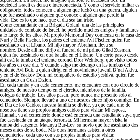
sociedad israelí es densa e interconectada. Y como el servicio militar es
obligatorio, todos conocen a alguien que luchó en una guerra, alguien
que fue asesinado o alguien que conoce a alguien que perdió la
vida. Eso es lo que hace que el día sea tan triste.
Como comandante en la Brigada Golani, una de las principales
unidades de combate de Israel, he perdido muchos amigos y familiares
a lo largo de los años. Mi propio Memorial Day comienza en la casa de
Nuri y Bella Fischer, los padres del teniente Avi Fischer, quien fue
asesinado en el Líbano. Mi hijo mayor, Abraham, lleva su
nombre. Desde allí me dirijo al funeral de mi primo Gilad Zusman,
quien fue asesinado en otra batalla en el Líbano. Un corto paseo desde
allí está la tumba del teniente coronel Dror Weinberg, que visito todos
los años en este día. Y cuando salgo me detengo en las tumbas del
teniente Avi Buk, a quien dirigí en el movimiento juvenil B’nai Akiva,
y en el de Yaakov Don, mi compañero de estudio yeshivá, quien fue
asesinado en Gush Etzion.
En cada tumba y en cada cementerio, me encuentro con otro círculo de
amigos, de nuestro tiempo en el ejército, miembros de la familia,
colegas de trabajo. Los años pasan, pero nunca me presento solo al
cementerio. Siempre llevaré a uno de nuestros cinco hijos conmigo. En
el Día de los Caídos, nuestra familia se divide, ya que cada uno de
nosotros tiene sus propios amigos caídos para visitar. Mi esposa,
Hannah, va al cementerio donde está enterrada una estudiante suya que
fue asesinada en un ataque terrorista. Mi hermana mayor visita la
tumba del sargento. Matanya Bar-Lev, su novio que fue asesinado dos
meses antes de su boda. Mis otras hermanas asisten a otros
cementerios, cada uno con sus propias tumbas para visitar.
El día es corto y no tengo tiempo para visitar las tumbas de mis amigos