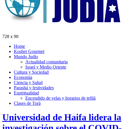
728 x 90
Home
Kosher Gourmet
Mundo Judío
Actualidad comunitaria
Israel y Medio Oriente
Cultura y Sociedad
Economía
Ciencia y Salud
Parashá y festividades
Espiritualidad
Encendido de velas y horarios de tefilá
Clases de Torá
Universidad de Haifa lidera la
investigación sobre el COVID-