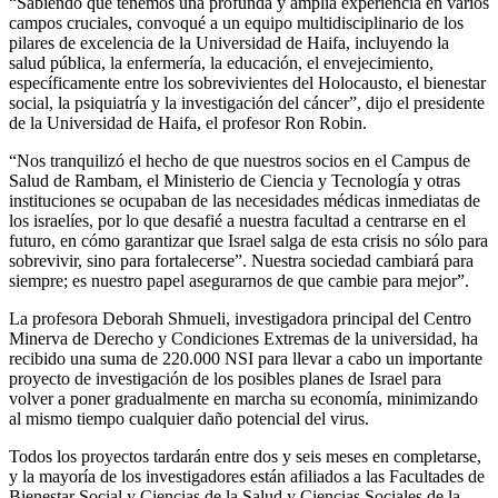
“Sabiendo que tenemos una profunda y amplia experiencia en varios
campos cruciales, convoqué a un equipo multidisciplinario de los
pilares de excelencia de la Universidad de Haifa, incluyendo la
salud pública, la enfermería, la educación, el envejecimiento,
específicamente entre los sobrevivientes del Holocausto, el bienestar
social, la psiquiatría y la investigación del cáncer”, dijo el presidente
de la Universidad de Haifa, el profesor Ron Robin.
“Nos tranquilizó el hecho de que nuestros socios en el Campus de
Salud de Rambam, el Ministerio de Ciencia y Tecnología y otras
instituciones se ocupaban de las necesidades médicas inmediatas de
los israelíes, por lo que desafié a nuestra facultad a centrarse en el
futuro, en cómo garantizar que Israel salga de esta crisis no sólo para
sobrevivir, sino para fortalecerse”. Nuestra sociedad cambiará para
siempre; es nuestro papel asegurarnos de que cambie para mejor”.
La profesora Deborah Shmueli, investigadora principal del Centro
Minerva de Derecho y Condiciones Extremas de la universidad, ha
recibido una suma de 220.000 NSI para llevar a cabo un importante
proyecto de investigación de los posibles planes de Israel para
volver a poner gradualmente en marcha su economía, minimizando
al mismo tiempo cualquier daño potencial del virus.
Todos los proyectos tardarán entre dos y seis meses en completarse,
y la mayoría de los investigadores están afiliados a las Facultades de
Bienestar Social y Ciencias de la Salud y Ciencias Sociales de la