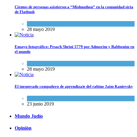
Cientos de personas asistieron a “Mishnathon” en la comunidad siria
de Flatbush
Actualidad comunitaria
28 mayo 2019
Ensayo fotográfico: Pesach Sheini 5779 por Admorim y Rabbonim en
el mundo
Actualidad comunitaria
28 mayo 2019
El inesperado compañero de aprendizaje del rabino Jaim Kanievsky
Espiritualidad
,
Tema del día
23 junio 2019
Mundo Judío
Opinión