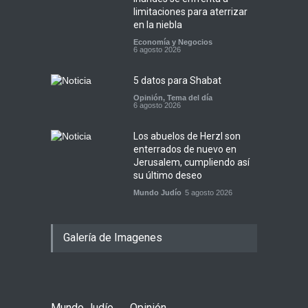
limitaciones para aterrizar
en la niebla
Economía y Negocios
6 agosto 2026
5 datos para Shabat
Opinión
,
Tema del día
6 agosto 2026
Los abuelos de Herzl son
enterrados de nuevo en
Jerusalem, cumpliendo así
su último deseo
Mundo Judío
5 agosto 2026
Galería de Imagenes
Mundo Judío
Opinión