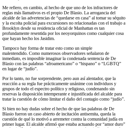
Me refiero, en cambio, al hecho de que uno de los infractores de
reglas más llamativos es el propio De Blasio. La arrogancia del
alcalde de las advertencias de “quedarse en casa” al tomar su séquito
y la escolta policial para excursiones no relacionadas con el trabajo a
Brooklyn desde su residencia oficial de Manhattan es tan
profundamente resentida por los neoyorquinos como cualquier cosa
que hayan hecho los Jasidim.
Tampoco hay forma de tratar esto como un simple
malentendido. Como numerosos observadores señalaron de
inmediato, es imposible imaginar la condenada sentencia de De
Blasio con las palabras “afroamericano” o “hispano” o “LGBTQ”
en lugar de “judío”.
Por lo tanto, no fue sorprendente, pero aun así alentador, que la
reacción a su regla fue prácticamente unánime con individuos y
grupos de todo el espectro político y religioso, condenando sin
reservas la disposición intemperante e injustificada del alcalde para
tratar la cuestión de cómo limitar el daño del contagio como “judío”.
Si bien no hay dudas sobre el hecho de que las palabras de De
Blasio fueron un caso abierto de incitación antisemita, queda la
cuestión de qué lo motivó a arremeter contra la comunidad judía en
primer lugar. El alcalde afirmó que estaba actuando por “amor duro”