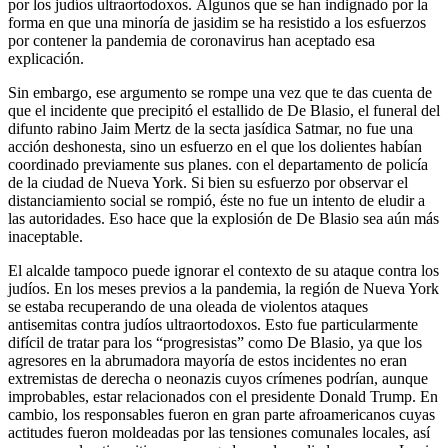
por los judíos ultraortodoxos. Algunos que se han indignado por la
forma en que una minoría de jasidim se ha resistido a los esfuerzos
por contener la pandemia de coronavirus han aceptado esa
explicación.
Sin embargo, ese argumento se rompe una vez que te das cuenta de
que el incidente que precipitó el estallido de De Blasio, el funeral del
difunto rabino Jaim Mertz de la secta jasídica Satmar, no fue una
acción deshonesta, sino un esfuerzo en el que los dolientes habían
coordinado previamente sus planes. con el departamento de policía
de la ciudad de Nueva York. Si bien su esfuerzo por observar el
distanciamiento social se rompió, éste no fue un intento de eludir a
las autoridades. Eso hace que la explosión de De Blasio sea aún más
inaceptable.
El alcalde tampoco puede ignorar el contexto de su ataque contra los
judíos. En los meses previos a la pandemia, la región de Nueva York
se estaba recuperando de una oleada de violentos ataques
antisemitas contra judíos ultraortodoxos. Esto fue particularmente
difícil de tratar para los “progresistas” como De Blasio, ya que los
agresores en la abrumadora mayoría de estos incidentes no eran
extremistas de derecha o neonazis cuyos crímenes podrían, aunque
improbables, estar relacionados con el presidente Donald Trump. En
cambio, los responsables fueron en gran parte afroamericanos cuyas
actitudes fueron moldeadas por las tensiones comunales locales, así