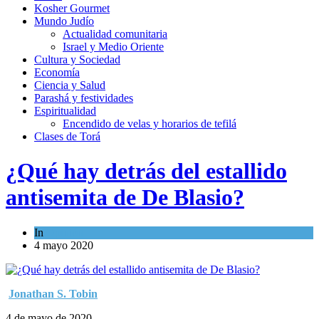
Kosher Gourmet
Mundo Judío
Actualidad comunitaria
Israel y Medio Oriente
Cultura y Sociedad
Economía
Ciencia y Salud
Parashá y festividades
Espiritualidad
Encendido de velas y horarios de tefilá
Clases de Torá
¿Qué hay detrás del estallido
antisemita de De Blasio?
In
Opinión
4 mayo 2020
Jonathan S. Tobin
4 de mayo de 2020