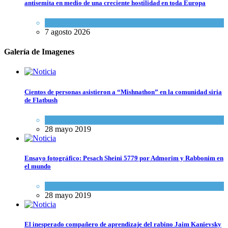
antisemita en medio de una creciente hostilidad en toda Europa
Cultura y Sociedad
,
Tema del día
7 agosto 2026
Galería de Imagenes
Cientos de personas asistieron a “Mishnathon” en la comunidad siria
de Flatbush
Actualidad comunitaria
28 mayo 2019
Ensayo fotográfico: Pesach Sheini 5779 por Admorim y Rabbonim en
el mundo
Actualidad comunitaria
28 mayo 2019
El inesperado compañero de aprendizaje del rabino Jaim Kanievsky