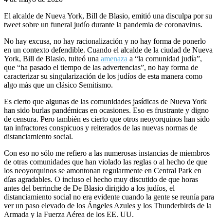
El alcalde de Nueva York, Bill de Blasio, emitió una disculpa por su
tweet sobre un funeral judío durante la pandemia de coronavirus.
No hay excusa, no hay racionalización y no hay forma de ponerlo
en un contexto defendible. Cuando el alcalde de la ciudad de Nueva
York, Bill de Blasio, tuiteó una
amenaza
a “la comunidad judía”,
que “ha pasado el tiempo de las advertencias”, no hay forma de
caracterizar su singularización de los judíos de esta manera como
algo más que un clásico Semitismo.
Es cierto que algunas de las comunidades jasídicas de Nueva York
han sido burlas pandémicas en ocasiones. Eso es frustrante y digno
de censura. Pero también es cierto que otros neoyorquinos han sido
tan infractores conspicuos y reiterados de las nuevas normas de
distanciamiento social.
Con eso no sólo me refiero a las numerosas instancias de miembros
de otras comunidades que han violado las reglas o al hecho de que
los neoyorquinos se amontonan regularmente en Central Park en
días agradables. O incluso el hecho muy discutido de que horas
antes del berrinche de De Blasio dirigido a los judíos, el
distanciamiento social no era evidente cuando la gente se reunía para
ver un paso elevado de los Ángeles Azules y los Thunderbirds de la
Armada y la Fuerza Aérea de los EE. UU.