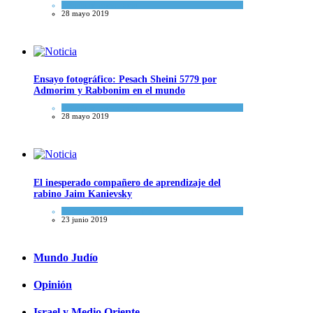
Actualidad comunitaria
28 mayo 2019
Ensayo fotográfico: Pesach Sheini 5779 por
Admorim y Rabbonim en el mundo
Actualidad comunitaria
28 mayo 2019
El inesperado compañero de aprendizaje del
rabino Jaim Kanievsky
Espiritualidad
,
Tema del día
23 junio 2019
Mundo Judío
Opinión
Israel y Medio Oriente