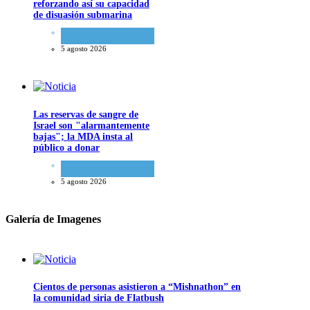
reforzando así su capacidad
de disuasión submarina
Israel y Medio Oriente
,
Tema
del día
5 agosto 2026
Las reservas de sangre de
Israel son "alarmantemente
bajas"; la MDA insta al
público a donar
Ciencia y Salud
,
Tema del
día
5 agosto 2026
Galería de Imagenes
Cientos de personas asistieron a “Mishnathon” en
la comunidad siria de Flatbush