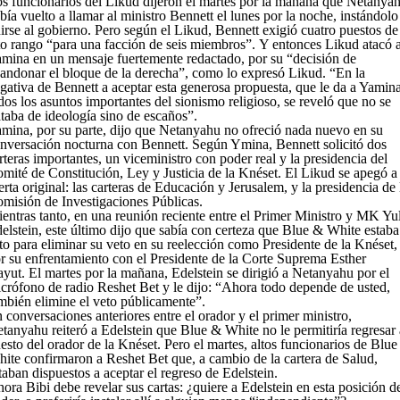
s funcionarios del Likud dijeron el martes por la mañana que Netanya
bía vuelto a llamar al ministro Bennett el lunes por la noche, instándolo
irse al gobierno. Pero según el Likud, Bennett exigió cuatro puestos de
to rango “para una facción de seis miembros”. Y entonces Likud atacó 
mina en un mensaje fuertemente redactado, por su “decisión de
andonar el bloque de la derecha”, como lo expresó Likud. “En la
gativa de Bennett a aceptar esta generosa propuesta, que le da a Yamin
dos los asuntos importantes del sionismo religioso, se reveló que no se
ataba de ideología sino de escaños”.
mina, por su parte, dijo que Netanyahu no ofreció nada nuevo en su
nversación nocturna con Bennett. Según Ymina, Bennett solicitó dos
rteras importantes, un viceministro con poder real y la presidencia del
mité de Constitución, Ley y Justicia de la Knéset. El Likud se apegó a
erta original: las carteras de Educación y Jerusalem, y la presidencia de 
misión de Investigaciones Públicas.
entras tanto, en una reunión reciente entre el Primer Ministro y MK Yul
elstein, este último dijo que sabía con certeza que Blue & White estaba
sto para eliminar su veto en su reelección como Presidente de la Knéset,
r su enfrentamiento con el Presidente de la Corte Suprema Esther
yut. El martes por la mañana, Edelstein se dirigió a Netanyahu por el
crófono de radio Reshet Bet y le dijo: “Ahora todo depende de usted,
mbién elimine el veto públicamente”.
 conversaciones anteriores entre el orador y el primer ministro,
tanyahu reiteró a Edelstein que Blue & White no le permitiría regresar 
esto del orador de la Knéset. Pero el martes, altos funcionarios de Blu
ite confirmaron a Reshet Bet que, a cambio de la cartera de Salud,
taban dispuestos a aceptar el regreso de Edelstein.
ora Bibi debe revelar sus cartas: ¿quiere a Edelstein en esta posición d