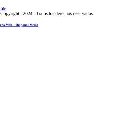
bir
Copyright - 2024 - Todos los derechos reservados
seño Web – Diagonal Media
sayo fotográfico: Pesach Sheini 5779 por Admorim y Rabbonim en el mundo
tualidad comunitaria
8 mayo 2019