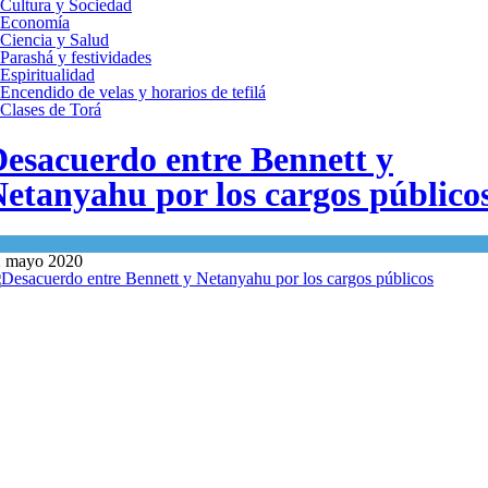
Cultura y Sociedad
Economía
Ciencia y Salud
Parashá y festividades
Espiritualidad
Encendido de velas y horarios de tefilá
Clases de Torá
esacuerdo entre Bennett y
etanyahu por los cargos público
n
Israel y Medio Oriente
2 mayo 2020