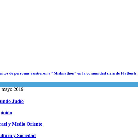
datos para Shabat
inión
,
Tema del día
agosto 2026
s abuelos de Herzl son enterrados de nuevo en Jerusalem, cumpliendo así su
entos de personas asistieron a “Mishnathon” en la comunidad siria de Flatbush
timo deseo
tualidad comunitaria
undo Judío
8 mayo 2019
agosto 2026
undo Judío
pinión
rael y Medio Oriente
ltura y Sociedad