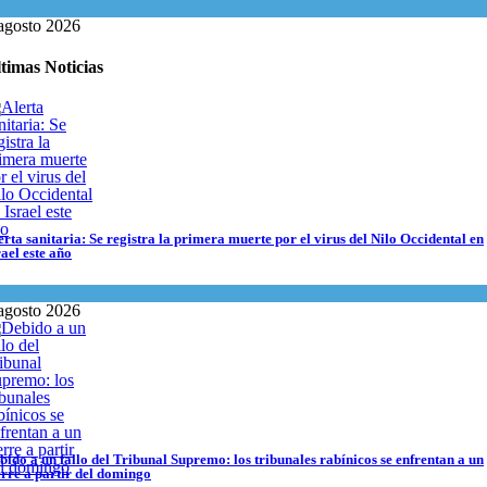
encia y Salud
agosto 2026
timas Noticias
erta sanitaria: Se registra la primera muerte por el virus del Nilo Occidental en
rael este año
encia y Salud
agosto 2026
bido a un fallo del Tribunal Supremo: los tribunales rabínicos se enfrentan a un
ma del día
agosto 2026
bido a un fallo del Tribunal Supremo: los tribunales rabínicos se enfrentan a un
erre a partir del domingo