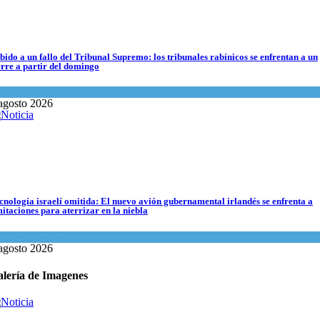
agosto 2026
bido a un fallo del Tribunal Supremo: los tribunales rabínicos se enfrentan a un
erre a partir del domingo
ma del día
agosto 2026
cnología israelí omitida: El nuevo avión gubernamental irlandés se enfrenta a
olación de la frontera: Decenas de israelíes cruzan al Líbano
mitaciones para aterrizar en la niebla
ma del día
onomía y Negocios
agosto 2026
agosto 2026
lería de Imagenes