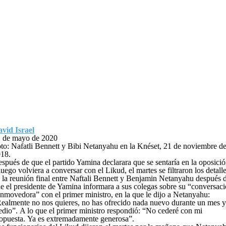
vid Israel
 de mayo de 2020
to: Nafatli Bennett y Bibi Netanyahu en la Knéset, 21 de noviembre d
18.
spués de que el partido Yamina declarara que se sentaría en la oposici
luego volviera a conversar con el Likud, el martes se filtraron los detall
 la reunión final entre Naftali Bennett y Benjamin Netanyahu después 
e el presidente de Yamina informara a sus colegas sobre su “conversac
nmovedora” con el primer ministro, en la que le dijo a Netanyahu:
ealmente no nos quieres, no has ofrecido nada nuevo durante un mes y
dio”. A lo que el primer ministro respondió: “No cederé con mi
opuesta. Ya es extremadamente generosa”.