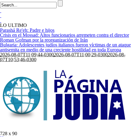
LO ULTIMO
Parashá Re'eh: Padre e hijos
Crisis en el Mossad: Altos funcionarios arremeten contra el director
Roman Gofman por la reorganización de Irán
Bulgaria: Adolescentes judíos italianos fueron víctimas de un ataque
antisemita en medio de una creciente hostilidad en toda Europa
2026-08-07T11:09:44-0300
2026-08-07T11:00:29-0300
2026-08-
07T10:53:46-0300
728 x 90