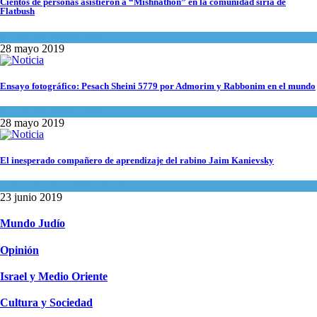
Cientos de personas asistieron a “Mishnathon” en la comunidad siria de
Flatbush
Actualidad comunitaria
28 mayo 2019
Ensayo fotográfico: Pesach Sheini 5779 por Admorim y Rabbonim en el mundo
Actualidad comunitaria
28 mayo 2019
El inesperado compañero de aprendizaje del rabino Jaim Kanievsky
Espiritualidad
,
Tema del día
23 junio 2019
Mundo Judío
Opinión
Israel y Medio Oriente
Cultura y Sociedad