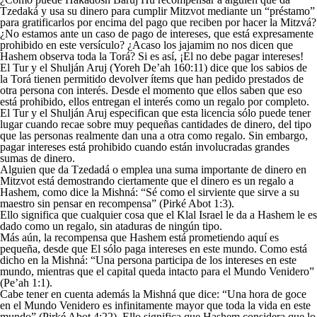
Tzedaká y usa su dinero para cumplir Mitzvot mediante un “préstamo”
para gratificarlos por encima del pago que reciben por hacer la Mitzvá?
¿No estamos ante un caso de pago de intereses, que está expresamente
prohibido en este versículo? ¿Acaso los jajamim no nos dicen que
Hashem observa toda la Torá? Si es así, ¡El no debe pagar intereses!
El Tur y el Shulján Aruj (Yoreh De’ah 160:11) dice que los sabios de
la Torá tienen permitido devolver ítems que han pedido prestados de
otra persona con interés. Desde el momento que ellos saben que eso
está prohibido, ellos entregan el interés como un regalo por completo.
El Tur y el Shulján Aruj especifican que esta licencia sólo puede tener
lugar cuando recae sobre muy pequeñas cantidades de dinero, del tipo
que las personas realmente dan una a otra como regalo. Sin embargo,
pagar intereses está prohibido cuando están involucradas grandes
sumas de dinero.
Alguien que da Tzedadá o emplea una suma importante de dinero en
Mitzvot está demostrando ciertamente que el dinero es un regalo a
Hashem, como dice la Mishná: “Sé como el sirviente que sirve a su
maestro sin pensar en recompensa” (Pirké Abot 1:3).
Ello significa que cualquier cosa que el Klal Israel le da a Hashem le es
dado como un regalo, sin ataduras de ningún tipo.
Más aún, la recompensa que Hashem está prometiendo aquí es
pequeña, desde que El sólo paga intereses en este mundo. Como está
dicho en la Mishná: “Una persona participa de los intereses en este
mundo, mientras que el capital queda intacto para el Mundo Venidero”
(Pe’ah 1:1).
Cabe tener en cuenta además la Mishná que dice: “Una hora de goce
en el Mundo Venidero es infinitamente mayor que toda la vida en este
mundo” (Pirké Abot 4:22). Ello significa que Hashem considera que lo