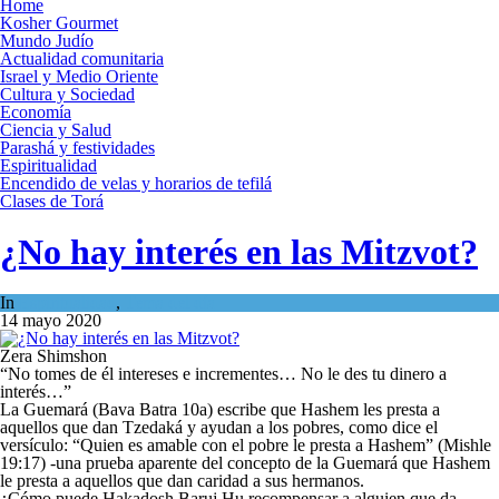
Home
Kosher Gourmet
Mundo Judío
Actualidad comunitaria
Israel y Medio Oriente
Cultura y Sociedad
Economía
Ciencia y Salud
Parashá y festividades
Espiritualidad
Encendido de velas y horarios de tefilá
Clases de Torá
¿No hay interés en las Mitzvot?
In
Espiritualidad
,
Tema del día
14 mayo 2020
Zera Shimshon
“No tomes de él intereses e incrementes… No le des tu dinero a
interés…”
La Guemará (Bava Batra 10a) escribe que Hashem les presta a
aquellos que dan Tzedaká y ayudan a los pobres, como dice el
versículo: “Quien es amable con el pobre le presta a Hashem” (Mishle
19:17) -una prueba aparente del concepto de la Guemará que Hashem
le presta a aquellos que dan caridad a sus hermanos.
¿Cómo puede Hakadosh Baruj Hu recompensar a alguien que da