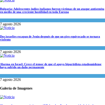
Bulgaria: Adolescentes judíos italianos fueron víctimas de un ataque antisemita
en medio de una creciente hostilidad en toda Europa
Cultura y Sociedad
,
Tema del día
7 agosto 2026
Dos israelíes escapan de Jenin después de que un giro equivocado se tornara
violento
Tema del día
7 agosto 2026
Alarma en Israel: Crece el temor de que el apoyo bipartidista estadounidense
haya sufrido un daño permanente
Israel y Medio Oriente
7 agosto 2026
Galería de Imagenes