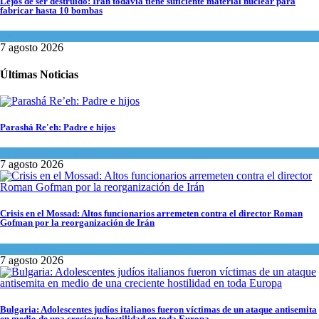
Lejos de ser destruido: Irán todavía tiene suficiente material nuclear para
fabricar hasta 10 bombas
Tema del día
7 agosto 2026
Últimas Noticias
Parashá Re'eh: Padre e hijos
Espiritualidad
,
Tema del día
7 agosto 2026
Crisis en el Mossad: Altos funcionarios arremeten contra el director Roman
Gofman por la reorganización de Irán
Tema del día
7 agosto 2026
Bulgaria: Adolescentes judíos italianos fueron víctimas de un ataque antisemita
en medio de una creciente hostilidad en toda Europa