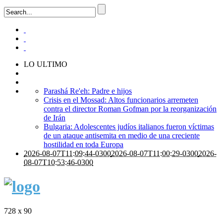
LO ULTIMO
Parashá Re'eh: Padre e hijos
Crisis en el Mossad: Altos funcionarios arremeten
contra el director Roman Gofman por la reorganización
de Irán
Bulgaria: Adolescentes judíos italianos fueron víctimas
de un ataque antisemita en medio de una creciente
hostilidad en toda Europa
2026-08-07T11:09:44-0300
2026-08-07T11:00:29-0300
2026-
08-07T10:53:46-0300
728 x 90