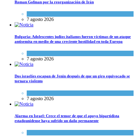
Roman Gofman por la reorganización de Irán
Tema del día
7 agosto 2026
Bulgaria: Adolescentes judíos italianos fueron víctimas de un ataque
antisemita en medio de una creciente hostilidad en toda Europa
Cultura y Sociedad
,
Tema del día
7 agosto 2026
Dos israelíes escapan de Jenin después de que un giro equivocado se
tornara violento
Tema del día
7 agosto 2026
Alarma en Israel: Crece el temor de que el apoyo bipartidista
estadounidense haya sufrido un daño permanente
Israel y Medio Oriente