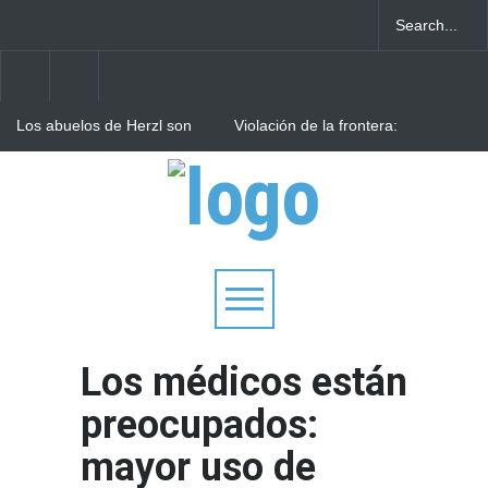
Los abuelos de Herzl son
Violación de la frontera:
enterrados de nuevo en
Decenas de israelíes cruzan
Jerusalem, cumpliendo así
al Líbano
su último deseo
Arqueólogos descubren
tesoros de la Gran
Sinagoga de Vilna
Los médicos están
preocupados:
mayor uso de