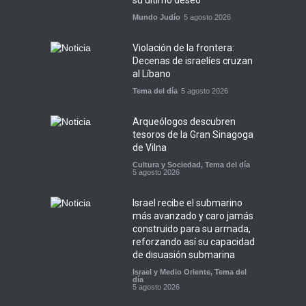
su último deseo
Mundo Judío
5 agosto 2026
Violación de la frontera:
Decenas de israelíes cruzan
al Líbano
Tema del día
5 agosto 2026
Arqueólogos descubren
tesoros de la Gran Sinagoga
de Vilna
Cultura y Sociedad
,
Tema del día
5 agosto 2026
Israel recibe el submarino
más avanzado y caro jamás
construido para su armada,
reforzando así su capacidad
de disuasión submarina
Israel y Medio Oriente
,
Tema del
día
5 agosto 2026