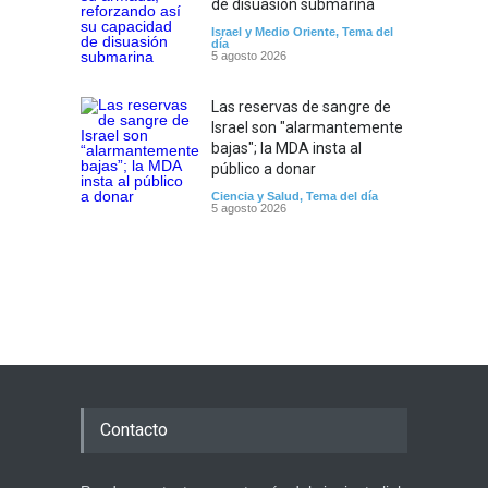
de disuasión submarina
Israel y Medio Oriente
,
Tema del
día
5 agosto 2026
Las reservas de sangre de
Israel son "alarmantemente
bajas"; la MDA insta al
público a donar
Ciencia y Salud
,
Tema del día
5 agosto 2026
Contacto