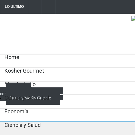
LO ULTIMO
Parashá Re'eh: Padre e hijos
Crisis en el Mossad: Altos funcionar
director Roman Gofman por la reorg
2026-08-07T11:09:44-0300
Home
Kosher Gourmet
Mundo Judío
Actualidad
comunitaria
Cultura y Sociedad
Israel y Medio Oriente
Economía
Ciencia y Salud