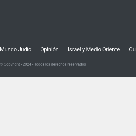
Mundo Judío
Opinión
Israel y Medio Oriente
Cu
© Copyright - 2024 - Todos los derechos reservados