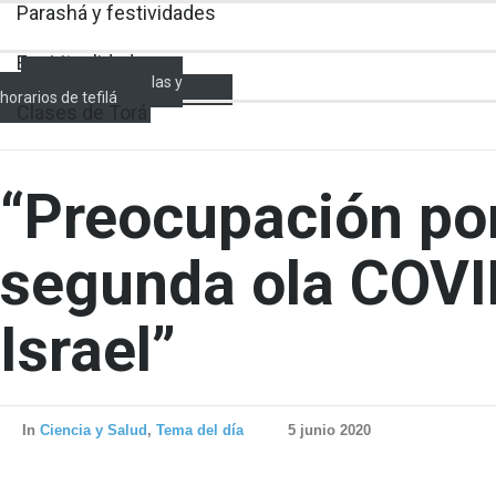
Parashá y festividades
Espiritualidad
Encendido de velas y
horarios de tefilá
Clases de Torá
“Preocupación po
segunda ola COVI
Israel”
In
Ciencia y Salud
,
Tema del día
5 junio 2020