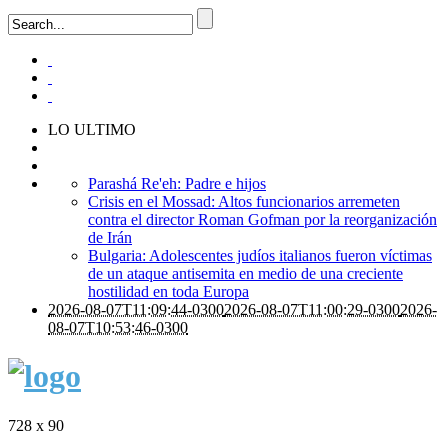
LO ULTIMO
Parashá Re'eh: Padre e hijos
Crisis en el Mossad: Altos funcionarios arremeten
contra el director Roman Gofman por la reorganización
de Irán
Bulgaria: Adolescentes judíos italianos fueron víctimas
de un ataque antisemita en medio de una creciente
hostilidad en toda Europa
2026-08-07T11:09:44-0300
2026-08-07T11:00:29-0300
2026-
08-07T10:53:46-0300
728 x 90