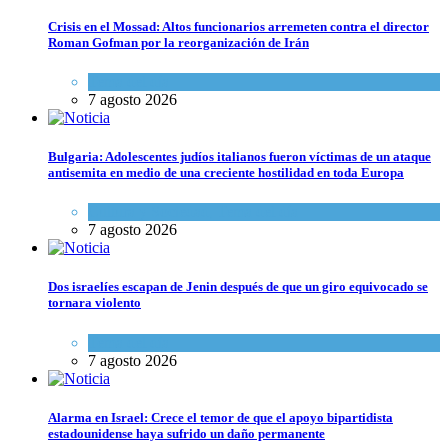
Crisis en el Mossad: Altos funcionarios arremeten contra el director
Roman Gofman por la reorganización de Irán
Tema del día
7 agosto 2026
Bulgaria: Adolescentes judíos italianos fueron víctimas de un ataque
antisemita en medio de una creciente hostilidad en toda Europa
Cultura y Sociedad
,
Tema del día
7 agosto 2026
Dos israelíes escapan de Jenin después de que un giro equivocado se
tornara violento
Tema del día
7 agosto 2026
Alarma en Israel: Crece el temor de que el apoyo bipartidista
estadounidense haya sufrido un daño permanente