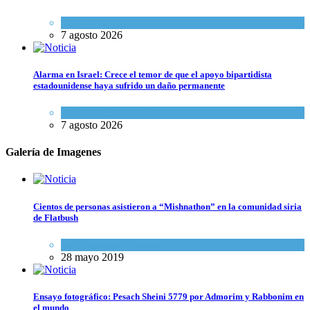
Tema del día
7 agosto 2026
Alarma en Israel: Crece el temor de que el apoyo bipartidista
estadounidense haya sufrido un daño permanente
Israel y Medio Oriente
7 agosto 2026
Galería de Imagenes
Cientos de personas asistieron a “Mishnathon” en la comunidad siria
de Flatbush
Actualidad comunitaria
28 mayo 2019
Ensayo fotográfico: Pesach Sheini 5779 por Admorim y Rabbonim en
el mundo