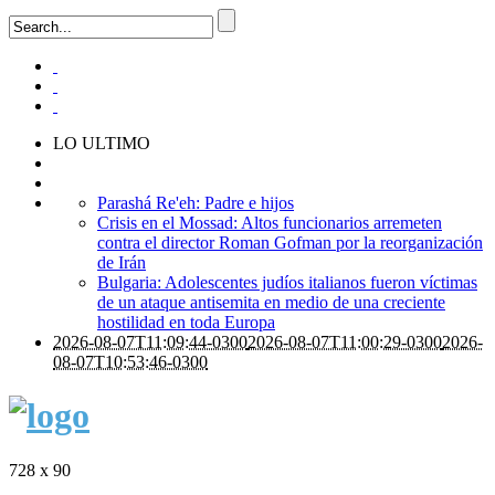
LO ULTIMO
Parashá Re'eh: Padre e hijos
Crisis en el Mossad: Altos funcionarios arremeten
contra el director Roman Gofman por la reorganización
de Irán
Bulgaria: Adolescentes judíos italianos fueron víctimas
de un ataque antisemita en medio de una creciente
hostilidad en toda Europa
2026-08-07T11:09:44-0300
2026-08-07T11:00:29-0300
2026-
08-07T10:53:46-0300
728 x 90