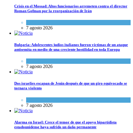
Crisis en el Mossad: Altos funcionarios arremeten contra el director
Roman Gofman por la reorganización de Irán
Tema del día
7 agosto 2026
Bulgaria: Adolescentes judíos italianos fueron víctimas de un ataque
antisemita en medio de una creciente hostilidad en toda Europa
Cultura y Sociedad
,
Tema del día
7 agosto 2026
Dos israelíes escapan de Jenin después de que un giro equivocado se
tornara violento
Tema del día
7 agosto 2026
Alarma en Israel: Crece el temor de que el apoyo bipartidista
estadounidense haya sufrido un daño permanente