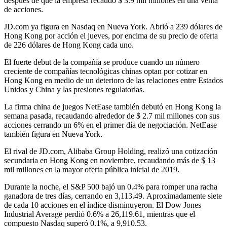
después de que la empresa recaudó $ 3.9 mil millones en una venta
de acciones.
JD.com ya figura en Nasdaq en Nueva York. Abrió a 239 dólares de
Hong Kong por acción el jueves, por encima de su precio de oferta
de 226 dólares de Hong Kong cada uno.
El fuerte debut de la compañía se produce cuando un número
creciente de compañías tecnológicas chinas optan por cotizar en
Hong Kong en medio de un deterioro de las relaciones entre Estados
Unidos y China y las presiones regulatorias.
La firma china de juegos NetEase también debutó en Hong Kong la
semana pasada, recaudando alrededor de $ 2.7 mil millones con sus
acciones cerrando un 6% en el primer día de negociación. NetEase
también figura en Nueva York.
El rival de JD.com, Alibaba Group Holding, realizó una cotización
secundaria en Hong Kong en noviembre, recaudando más de $ 13
mil millones en la mayor oferta pública inicial de 2019.
Durante la noche, el S&P 500 bajó un 0.4% para romper una racha
ganadora de tres días, cerrando en 3,113.49. Aproximadamente siete
de cada 10 acciones en el índice disminuyeron. El Dow Jones
Industrial Average perdió 0.6% a 26,119.61, mientras que el
compuesto Nasdaq superó 0.1%, a 9,910.53.