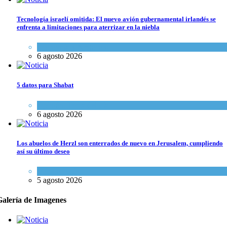
Tecnología israelí omitida: El nuevo avión gubernamental irlandés se
enfrenta a limitaciones para aterrizar en la niebla
Economía y Negocios
6 agosto 2026
5 datos para Shabat
Opinión
,
Tema del día
6 agosto 2026
Los abuelos de Herzl son enterrados de nuevo en Jerusalem, cumpliendo
así su último deseo
Mundo Judío
5 agosto 2026
Galería de Imagenes