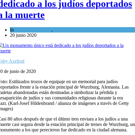
dedicado a los judíos deportados
a la muerte
In
Cultura y Sociedad
,
Tema del día
20 junio 2020
Toby Axelrod
0 de junio de 2020
oto: Estilizados trozos de equipaje en un memorial para judíos
eportados frente a la estación principal de Wurzburg, Alemania. Las
aletas abandonadas están destinadas a simbolizar la pérdida y
esaparición de judíos y sus comunidades religiosas durante la era
azi. (Karl-Josef Hildenbrand / alianza de imágenes a través de Getty
Images)
asi 80 años después de que el último tren enviara a los judíos a una
uerte casi segura desde la estación principal de trenes de Wurzburg, un
onumento a los que perecieron fue dedicado en la ciudad alemana.