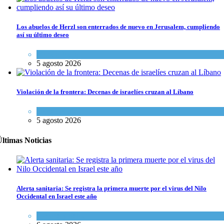
Los abuelos de Herzl son enterrados de nuevo en Jerusalem, cumpliendo
así su último deseo
Mundo Judío
5 agosto 2026
Violación de la frontera: Decenas de israelíes cruzan al Líbano
Tema del día
5 agosto 2026
ltimas Noticias
Alerta sanitaria: Se registra la primera muerte por el virus del Nilo
Occidental en Israel este año
Ciencia y Salud