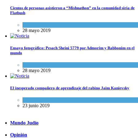
Cientos de personas asistieron a “Mishnathon” en la comunidad siria de
Flatbush
Actualidad comunitaria
28 mayo 2019
Ensayo fotográfico: Pesach Sheini 5779 por Admorim y Rabbonim en el
mundo
Actualidad comunitaria
28 mayo 2019
El inesperado compañero de aprendizaje del rabino Jaim Kanievsky
Espiritualidad
,
Tema del día
23 junio 2019
Mundo Judío
Opinión