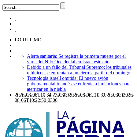
LO ULTIMO
Alerta sanitaria: Se registra la primera muerte por el
virus del Nilo Occidental en Israel este año
Debido a un fallo del Tribunal Supremo: los tribunales
rabínicos se enfrentan a un cierre a partir del domingo
Tecnología israelí omitida: El nuevo avión
gubernamental irlandés se enfrenta a limitaciones para
aterrizar en la niebla
2026-08-06T10:34:23-0300
2026-08-06T10:31:20-0300
2026-
08-06T10:22:50-0300