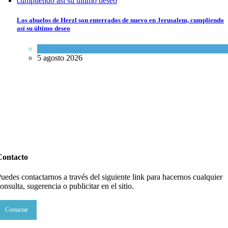
Los abuelos de Herzl son enterrados de nuevo en Jerusalem, cumpliendo
así su último deseo
Mundo Judío
5 agosto 2026
Contacto
uedes contactarnos a través del siguiente link para hacernos cualquier
onsulta, sugerencia o publicitar en el sitio.
Contactar