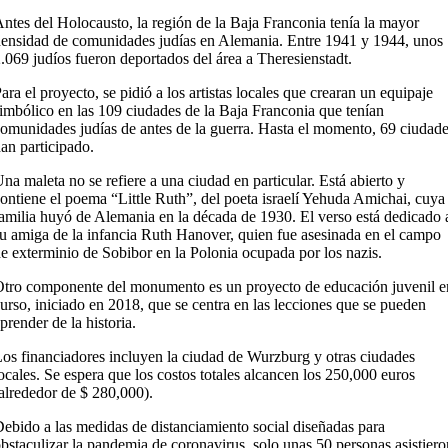
ntes del Holocausto, la región de la Baja Franconia tenía la mayor
ensidad de comunidades judías en Alemania. Entre 1941 y 1944, unos
.069 judíos fueron deportados del área a Theresienstadt.
ara el proyecto, se pidió a los artistas locales que crearan un equipaje
imbólico en las 109 ciudades de la Baja Franconia que tenían
omunidades judías de antes de la guerra. Hasta el momento, 69 ciudad
an participado.
na maleta no se refiere a una ciudad en particular. Está abierto y
ontiene el poema “Little Ruth”, del poeta israelí Yehuda Amichai, cuya
amilia huyó de Alemania en la década de 1930. El verso está dedicado 
u amiga de la infancia Ruth Hanover, quien fue asesinada en el campo
e exterminio de Sobibor en la Polonia ocupada por los nazis.
tro componente del monumento es un proyecto de educación juvenil e
urso, iniciado en 2018, que se centra en las lecciones que se pueden
prender de la historia.
os financiadores incluyen la ciudad de Wurzburg y otras ciudades
ocales. Se espera que los costos totales alcancen los 250,000 euros
alrededor de $ 280,000).
ebido a las medidas de distanciamiento social diseñadas para
bstaculizar la pandemia de coronavirus, solo unas 50 personas asistiero