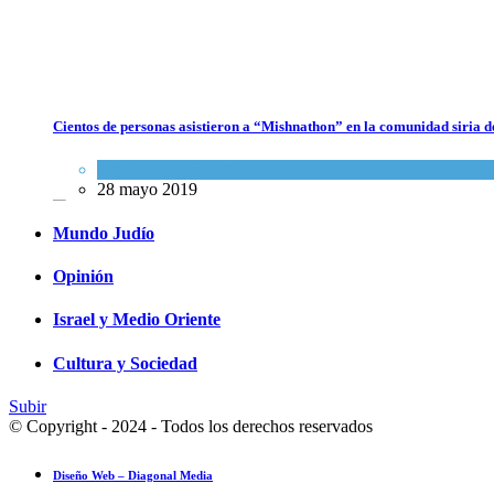
Cientos de personas asistieron a “Mishnathon” en la comunidad siria d
Parashá Re'eh: Padre e hijos
Actualidad comunitaria
Espiritualidad
,
Tema del día
28 mayo 2019
7 agosto 2026
Mundo Judío
Opinión
Israel y Medio Oriente
Cultura y Sociedad
Subir
© Copyright - 2024 - Todos los derechos reservados
Diseño Web – Diagonal Media