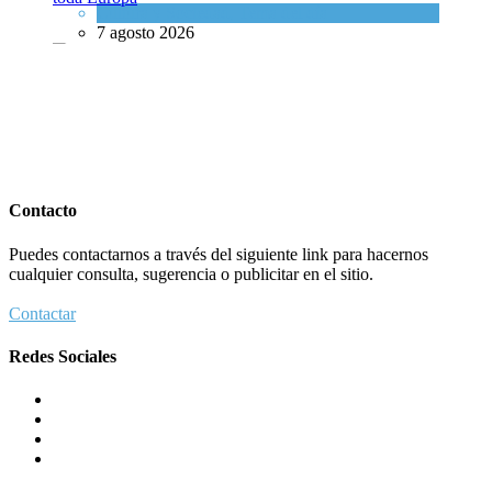
Cultura y Sociedad
,
Tema del día
Cultura y Sociedad
,
Tema del día
7 agosto 2026
7 agosto 2026
Dos israelíes escapan de Jenin después de que un giro equivocado se
tornara violento
Contacto
Tema del día
Puedes contactarnos a través del siguiente link para hacernos
7 agosto 2026
cualquier consulta, sugerencia o publicitar en el sitio.
Contactar
Dos israelíes escapan de Jenin después de que un giro equivocado se to
Redes Sociales
Tema del día
7 agosto 2026
Alarma en Israel: Crece el temor de que el apoyo bipartidista
estadounidense haya sufrido un daño permanente
Israel y Medio Oriente