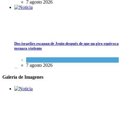
7 agosto 2026
Lejos de ser destruido: Irán todavía tiene suficiente material nuclear 
Tema del día
7 agosto 2026
Dos israelíes escapan de Jenin después de que un giro equivocado se
tornara violento
Tema del día
7 agosto 2026
Galería de Imagenes
Alarma en Israel: Crece el temor de que el apoyo bipartidista
estadounidense haya sufrido un daño permanente
Israel y Medio Oriente
7 agosto 2026