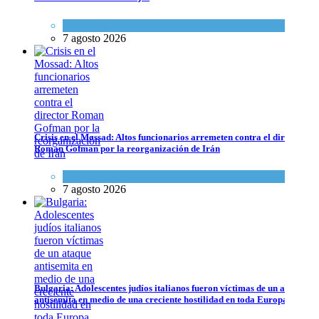
Espiritualidad
,
Tema del día
7 agosto 2026
Crisis en el Mossad: Altos funcionarios arremeten contra el director
Tema del día
7 agosto 2026
Crisis en el Mossad: Altos funcionarios arremeten contra el director
Roman Gofman por la reorganización de Irán
Tema del día
7 agosto 2026
Bulgaria: Adolescentes judíos italianos fueron víctimas de un ataque
Bulgaria: Adolescentes judíos italianos fueron víctimas de un ataque a
antisemita en medio de una creciente hostilidad en toda Europa