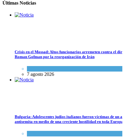
7 agosto 2026
Últimas Noticias
Crisis en el Mossad: Altos funcionarios arremeten contra el director
Roman Gofman por la reorganización de Irán
Alarma en Israel: Crece el temor de que el apoyo bipartidista estadou
Tema del día
Israel y Medio Oriente
7 agosto 2026
7 agosto 2026
Bulgaria: Adolescentes judíos italianos fueron víctimas de un ataque
antisemita en medio de una creciente hostilidad en toda Europa
Cultura y Sociedad
,
Tema del día