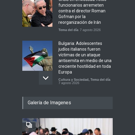
funcionarios arremeten
contra el director Roman
Gofman por la
reorganización de Irán
Tema del día
7 agosto 2026
Bulgaria: Adolescentes
judíos italianos fueron
víctimas de un ataque
antisemita en medio de una
creciente hostilidad en toda
Europa
Cultura y Sociedad
,
Tema del día
7 agosto 2026
Dos israelíes escapan de
Galería de Imagenes
Jenin después de que un
giro equivocado se tornara
violento
Tema del día
7 agosto 2026