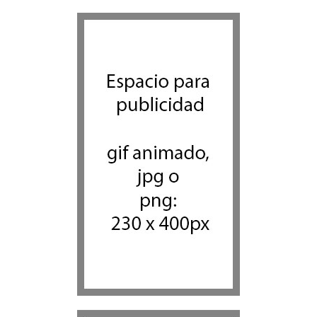
Dos israelíes escapan de
Jenin después de que un
giro equivocado se tornara
violento
Tema del día
7 agosto 2026
Alarma en Israel: Crece el
temor de que el apoyo
bipartidista estadounidense
haya sufrido un daño
permanente
Israel y Medio Oriente
7 agosto 2026