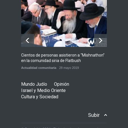
Alarma en Israel: Crece el
temor de que el apoyo
bipartidista estadounidense
haya sufrido un daño
permanente
Israel y Medio Oriente
7 agosto 2026
Cientos de personas asistieron a “Mishnathon”
Ensayo
en la comunidad siria de Flatbush
Admori
Actualidad comunitaria
28 mayo 2019
Actuali
Mundo Judío
Opinión
Israel y Medio Oriente
Cultura y Sociedad
Subir