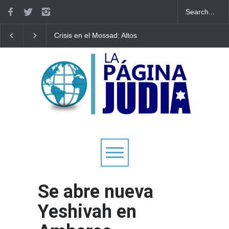
Crisis en el Mossad: Altos
Bulgaria: Adolescente
funcionarios arremeten
judíos italianos fueron
contra el director Roman
víctimas de un ataque
Gofman por la
antisemita en medio d
reorganización de Irán
creciente hostilidad en
Europa
Se abre nueva
Yeshivah en