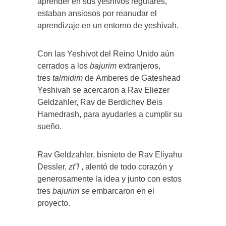
aprender en sus yeshivos regulares,
estaban ansiosos por reanudar el
aprendizaje en un entorno de yeshivah.
Con las Yeshivot del Reino Unido aún
cerrados a los
bajurim
extranjeros,
tres
talmidim
de Amberes de Gateshead
Yeshivah se acercaron a Rav Eliezer
Geldzahler, Rav de Berdichev Beis
Hamedrash, para ayudarles a cumplir su
sueño.
Rav Geldzahler, bisnieto de Rav Eliyahu
Dessler,
zt”l
, alentó de todo corazón y
generosamente la idea y junto con estos
tres
bajurim se
embarcaron en el
proyecto.