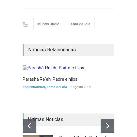
Mundo Judío
Tema del día
Noticias Relacionadas
Parashá Re'eh: Padre e hijos
Crisis 
Espiritualidad
,
Tema del día
7 agosto 2026
arreme
por la 
Tema del
Últimas Noticias