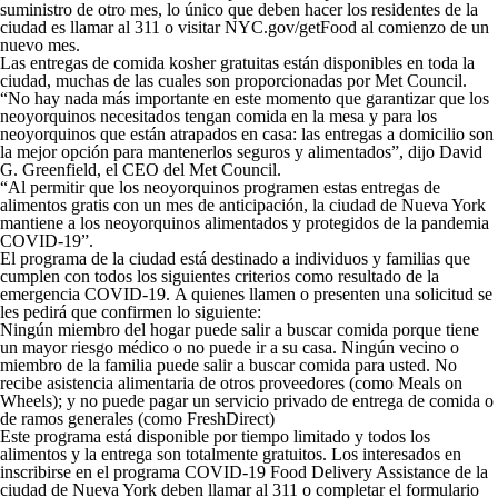
suministro de otro mes, lo único que deben hacer los residentes de la
ciudad es llamar al 311 o visitar NYC.gov/getFood al comienzo de un
nuevo mes.
Las entregas de comida kosher gratuitas están disponibles en toda la
ciudad, muchas de las cuales son proporcionadas por Met Council.
“No hay nada más importante en este momento que garantizar que los
neoyorquinos necesitados tengan comida en la mesa y para los
neoyorquinos que están atrapados en casa: las entregas a domicilio son
la mejor opción para mantenerlos seguros y alimentados”, dijo David
G. Greenfield, el CEO del Met Council.
“Al permitir que los neoyorquinos programen estas entregas de
alimentos gratis con un mes de anticipación, la ciudad de Nueva York
mantiene a los neoyorquinos alimentados y protegidos de la pandemia
COVID-19”.
El programa de la ciudad está destinado a individuos y familias que
cumplen con todos los siguientes criterios como resultado de la
emergencia COVID-19. A quienes llamen o presenten una solicitud se
les pedirá que confirmen lo siguiente:
Ningún miembro del hogar puede salir a buscar comida porque tiene
un mayor riesgo médico o no puede ir a su casa. Ningún vecino o
miembro de la familia puede salir a buscar comida para usted. No
recibe asistencia alimentaria de otros proveedores (como Meals on
Wheels); y no puede pagar un servicio privado de entrega de comida o
de ramos generales (como FreshDirect)
Este programa está disponible por tiempo limitado y todos los
alimentos y la entrega son totalmente gratuitos. Los interesados ​​en
inscribirse en el programa COVID-19 Food Delivery Assistance de la
ciudad de Nueva York deben llamar al 311 o completar el formulario