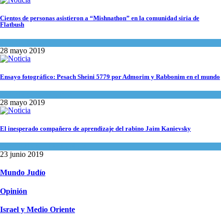
Cientos de personas asistieron a “Mishnathon” en la comunidad siria de
Flatbush
Actualidad comunitaria
28 mayo 2019
Ensayo fotográfico: Pesach Sheini 5779 por Admorim y Rabbonim en el mundo
Actualidad comunitaria
28 mayo 2019
El inesperado compañero de aprendizaje del rabino Jaim Kanievsky
Espiritualidad
,
Tema del día
23 junio 2019
Mundo Judío
Opinión
Israel y Medio Oriente