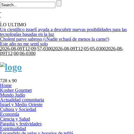
LO ULTIMO
Un científico israelí ayuda a descubrir nuevas posibilidades para las
tecnologías basadas en la luz
Cholent parve sabroso (¡Nadie echará de menos la carne!)
Este año no me sentí solo
2026-08-09T12:09:57-0300
2026-08-09T12:05:05-0300
2026-08-
09T12:00:06-0300
728 x 90
Home
Kosher Gourmet
Mundo Judío
Actualidad comunitaria
Israel y Medio Oriente
Cultura y Sociedad
Economía
Ciencia y Salud
Parashá y festividades
Espiritualidad
Encendido de velas y horarios de tefilá