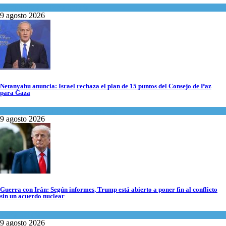
Espiritualidad
,
Tema del día
9 agosto 2026
Netanyahu anuncia: Israel rechaza el plan de 15 puntos del Consejo de Paz
para Gaza
Israel y Medio Oriente
,
Tema del día
9 agosto 2026
Guerra con Irán: Según informes, Trump está abierto a poner fin al conflicto
sin un acuerdo nuclear
Tema del día
9 agosto 2026