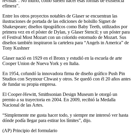
revistas”. No murió, como suelen hacer esas formas de existencia
efímera”.
Entre los otros proyectos notables de Glaser se encuentran las
ilustraciones de portada de las ediciones de bolsillo Signet de
Shakespeare; diseños tipográficos como Baby Teeth, utilizados por
primera vez en el póster de Dylan, y Glaser Stencil; y un póster para
el Festival Most Mozart con un colorido estornudo de Mozart. Sus
diseños también inspiraron la cartelera para “Angels in America” ​​de
Tony Kushner
Glaser nació en 1929 en el Bronx y estudió en la escuela de arte
Cooper Union de Nueva York y en Italia.
En 1954, cofundó la innovadora firma de diseño gráfico Push Pin
Studios con Seymour Chwast y otros. Se quedó con él 20 años antes
de fundar su propia empresa.
El Cooper-Hewitt, Smithsonian Design Museum le otorgó un
premio a su trayectoria en 2004. En 2009, recibió la Medalla
Nacional de las Artes.
“Simplemente me gusta hacer todo, y siempre me interesó ver hasta
dónde podía llegar para estirar los límites”, dijo.
(AP) Principio del formulario