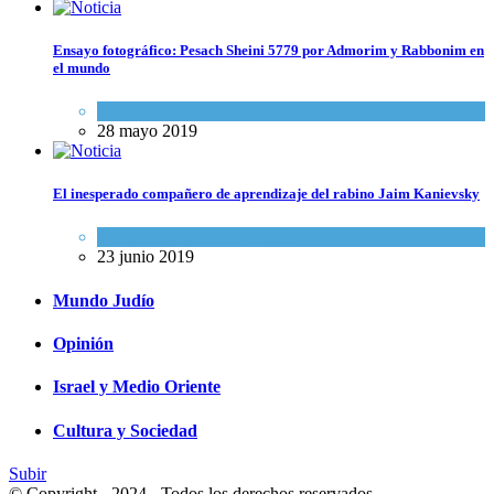
Ensayo fotográfico: Pesach Sheini 5779 por Admorim y Rabbonim en
el mundo
Actualidad comunitaria
28 mayo 2019
El inesperado compañero de aprendizaje del rabino Jaim Kanievsky
Espiritualidad
,
Tema del día
23 junio 2019
Mundo Judío
Opinión
Israel y Medio Oriente
Cultura y Sociedad
Subir
© Copyright - 2024 - Todos los derechos reservados