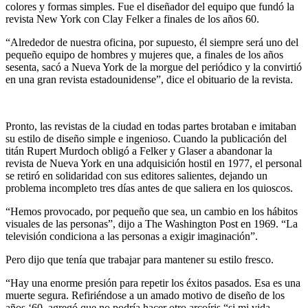
colores y formas simples. Fue el diseñador del equipo que fundó la
revista New York con Clay Felker a finales de los años 60.
“Alrededor de nuestra oficina, por supuesto, él siempre será uno del
pequeño equipo de hombres y mujeres que, a finales de los años
sesenta, sacó a Nueva York de la morgue del periódico y la convirtió
en una gran revista estadounidense”, dice el obituario de la revista.
Pronto, las revistas de la ciudad en todas partes brotaban e imitaban
su estilo de diseño simple e ingenioso. Cuando la publicación del
titán Rupert Murdoch obligó a Felker y Glaser a abandonar la
revista de Nueva York en una adquisición hostil en 1977, el personal
se retiró en solidaridad con sus editores salientes, dejando un
problema incompleto tres días antes de que saliera en los quioscos.
“Hemos provocado, por pequeño que sea, un cambio en los hábitos
visuales de las personas”, dijo a The Washington Post en 1969. “La
televisión condiciona a las personas a exigir imaginación”.
Pero dijo que tenía que trabajar para mantener su estilo fresco.
“Hay una enorme presión para repetir los éxitos pasados. Esa es una
muerte segura. Refiriéndose a un amado motivo de diseño de los
años ‘60, agregó que no podría hacer otro arcoíris “si mi vida