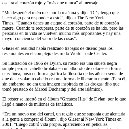
oscura al corazón rojo y “más que nunca” al mensaje.
“Me desperté el miércoles por la mañana y dije: ‘Di’s, tengo que
hacer algo para responder a esto'”, dijo a The New York
Times. “Cuando tienes un ataque al corazón, parte de tu corazón
muere. Cuando te recuperas, parte de tu corazón se ha ido, pero las
personas en tu vida se vuelven mucho más importantes y hay una
mayor conciencia del valor de las cosas”.
Glaser en realidad había realizado trabajos de diseño para los
restaurantes en el complejo destruido World Trade Center.
Su ilustración de 1966 de Dylan, su rostro era una silueta negra
simple pero su cabello brotaba en un alboroto de colores en forma
curvilínea, puso en forma gráfica la filosofía de los años sesenta de
que dejar volar tu cabello era una forma de liberar tu mente. (Para él,
sin embargo, no era una imagen inspirada en las drogas: dijo que
tomó prestado de Marcel Duchamp y del arte islámico).
El póster se insertó en el álbum “Greatest Hits” de Dylan, por lo que
llegó a manos de millones de fanáticos.
“Era un nuevo uso del cartel, un regalo que se suponía que alentaría
a la gente a comprar el álbum”, dijo Glaser al New York Times en
2001. “Luego cobró vida propia, apareciendo en películas,