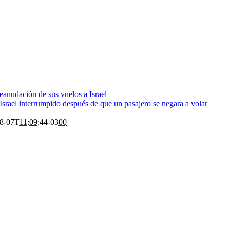
eanudación de sus vuelos a Israel
rael interrumpido después de que un pasajero se negara a volar
8-07T11:09:44-0300