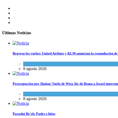
Últimas Noticias
Regresa los vuelos: United Airlines y KLM anuncian la reanudación de 
Economía y Negocios
8 agosto 2026
Preocupación por Shabat: Vuelo de Wizz Air de Roma a Israel interrum
Cultura y Sociedad
,
Israel y Medio Oriente
8 agosto 2026
Parashá Re'eh: Padre e hijos