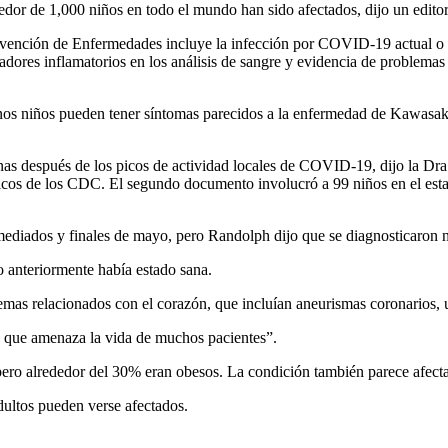
or de 1,000 niños en todo el mundo han sido afectados, dijo un editoria
revención de Enfermedades incluye la infección por COVID-19 actual o re
dores inflamatorios en los análisis de sangre y evidencia de problemas 
os niños pueden tener síntomas parecidos a la enfermedad de Kawasaki
nas después de los picos de actividad locales de COVID-19, dijo la Dr
tíficos de los CDC. El segundo documento involucró a 99 niños en el es
diados y finales de mayo, pero Randolph dijo que se diagnosticaron ni
 anteriormente había estado sana.
lemas relacionados con el corazón, que incluían aneurismas coronarios, u
n que amenaza la vida de muchos pacientes”.
 pero alrededor del 30% eran obesos. La condición también parece afect
dultos pueden verse afectados.