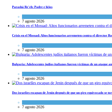
Parashá Re'eh: Padre e hijos
Espiritualidad
,
Tema del día
7 agosto 2026
Crisis en el Mossad: Altos funcionarios arremeten contra el director
Tema del día
7 agosto 2026
Bulgaria: Adolescentes judíos italianos fueron víctimas de un ataque a
Cultura y Sociedad
,
Tema del día
7 agosto 2026
Dos israelíes escapan de Jenin después de que un giro equivocado se to
Tema del día
7 agosto 2026