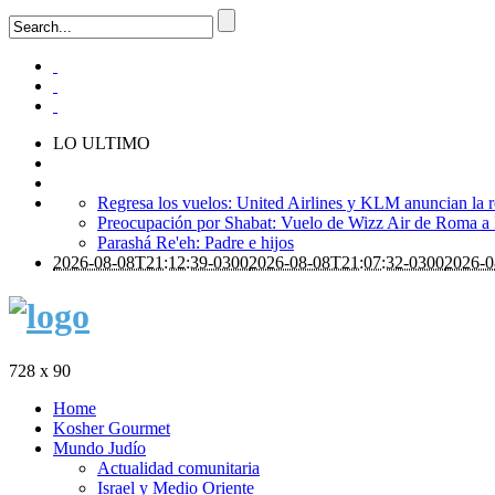
LO ULTIMO
Regresa los vuelos: United Airlines y KLM anuncian la r
Preocupación por Shabat: Vuelo de Wizz Air de Roma a Is
Parashá Re'eh: Padre e hijos
2026-08-08T21:12:39-0300
2026-08-08T21:07:32-0300
2026-0
728 x 90
Home
Kosher Gourmet
Mundo Judío
Actualidad comunitaria
Israel y Medio Oriente