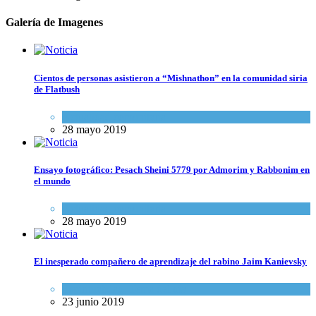
Galería de Imagenes
Cientos de personas asistieron a “Mishnathon” en la comunidad siria
de Flatbush
Actualidad comunitaria
28 mayo 2019
Ensayo fotográfico: Pesach Sheini 5779 por Admorim y Rabbonim en
el mundo
Actualidad comunitaria
28 mayo 2019
El inesperado compañero de aprendizaje del rabino Jaim Kanievsky
Espiritualidad
,
Tema del día
23 junio 2019