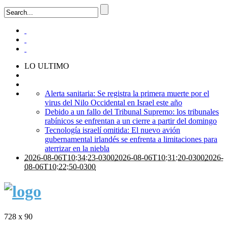
LO ULTIMO
Alerta sanitaria: Se registra la primera muerte por el
virus del Nilo Occidental en Israel este año
Debido a un fallo del Tribunal Supremo: los tribunales
rabínicos se enfrentan a un cierre a partir del domingo
Tecnología israelí omitida: El nuevo avión
gubernamental irlandés se enfrenta a limitaciones para
aterrizar en la niebla
2026-08-06T10:34:23-0300
2026-08-06T10:31:20-0300
2026-
08-06T10:22:50-0300
728 x 90