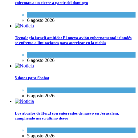
enfrentan a un cierre a partir del domingo
Tema del día
6 agosto 2026
Tecnología israelí omitida: El nuevo avión gubernamental irlandés
se enfrenta a limitaciones para aterrizar en la niebla
Economía y Negocios
6 agosto 2026
5 datos para Shabat
Opinión
,
Tema del día
6 agosto 2026
Los abuelos de Herzl son enterrados de nuevo en Jerusalem,
cumpliendo así su último deseo
Mundo Judío
5 agosto 2026