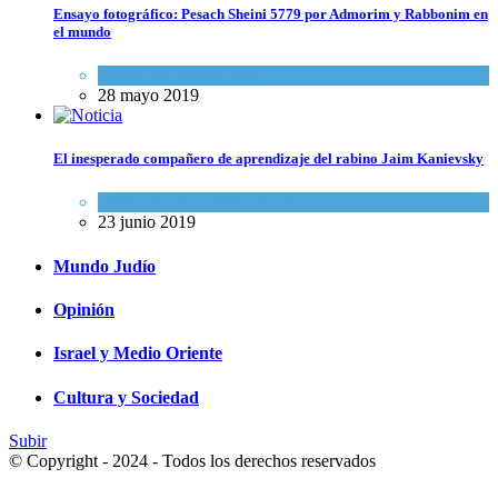
Ensayo fotográfico: Pesach Sheini 5779 por Admorim y Rabbonim en
el mundo
Actualidad comunitaria
28 mayo 2019
El inesperado compañero de aprendizaje del rabino Jaim Kanievsky
Espiritualidad
,
Tema del día
23 junio 2019
Mundo Judío
Opinión
Israel y Medio Oriente
Cultura y Sociedad
Subir
© Copyright - 2024 - Todos los derechos reservados