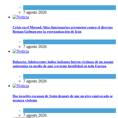
Espiritualidad
,
Tema del día
7 agosto 2026
Crisis en el Mossad: Altos funcionarios arremeten contra el director
Roman Gofman por la reorganización de Irán
Tema del día
7 agosto 2026
Bulgaria: Adolescentes judíos italianos fueron víctimas de un ataque
antisemita en medio de una creciente hostilidad en toda Europa
Cultura y Sociedad
,
Tema del día
7 agosto 2026
Dos israelíes escapan de Jenin después de que un giro equivocado se
tornara violento
Tema del día
7 agosto 2026