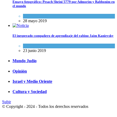
Ensayo fotográfico: Pesach Sheini 5779 por Admorim y Rabbonim en
el mundo
Actualidad comunitaria
28 mayo 2019
El inesperado compañero de aprendizaje del rabino Jaim Kanievsky
Espiritualidad
,
Tema del día
23 junio 2019
Mundo Judío
Opinión
Israel y Medio Oriente
Cultura y Sociedad
Subir
© Copyright - 2024 - Todos los derechos reservados