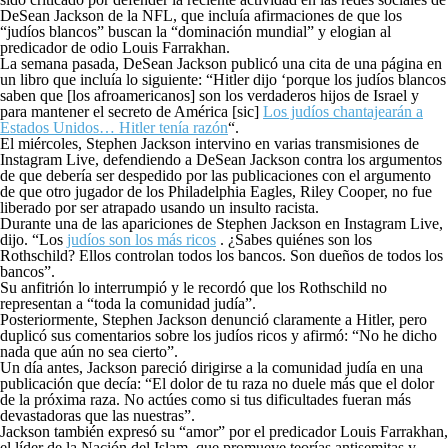
DeSean Jackson de la NFL, que incluía afirmaciones de que los
“judíos blancos” buscan la “dominación mundial” y elogian al
predicador de odio Louis Farrakhan.
La semana pasada, DeSean Jackson publicó una cita de una página en
un libro que incluía lo siguiente: “Hitler dijo ‘porque los judíos blancos
saben que [los afroamericanos] son ​​los verdaderos hijos de Israel y
para mantener el secreto de América [sic]
Los judíos chantajearán a
Estados Unidos… Hitler tenía razón
“.
El miércoles, Stephen Jackson intervino en varias transmisiones de
Instagram Live, defendiendo a DeSean Jackson contra los argumentos
de que debería ser despedido por las publicaciones con el argumento
de que otro jugador de los Philadelphia Eagles, Riley Cooper, no fue
liberado por ser atrapado usando un insulto racista.
Durante una de las apariciones de Stephen Jackson en Instagram Live,
dijo. “Los
judíos son los más ricos
. ¿Sabes quiénes son los
Rothschild? Ellos controlan todos los bancos. Son dueños de todos los
bancos”.
Su anfitrión lo interrumpió y le recordó que los Rothschild no
representan a “toda la comunidad judía”.
Posteriormente, Stephen Jackson denunció claramente a Hitler, pero
duplicó sus comentarios sobre los judíos ricos y afirmó: “No he dicho
nada que aún no sea cierto”.
Un día antes, Jackson pareció dirigirse a la comunidad judía en una
publicación que decía: “El dolor de tu raza no duele más que el dolor
de la próxima raza. No actúes como si tus dificultades fueran más
devastadoras que las nuestras”.
Jackson también expresó su “amor” por el predicador Louis Farrakhan,
el líder de la Nación del Islam, que promueve teorías antisemitas y