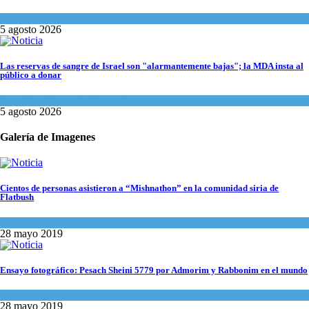
Israel y Medio Oriente
,
Tema del día
5 agosto 2026
Las reservas de sangre de Israel son "alarmantemente bajas"; la MDA insta al
público a donar
Ciencia y Salud
,
Tema del día
5 agosto 2026
Galería de Imagenes
Cientos de personas asistieron a “Mishnathon” en la comunidad siria de
Flatbush
Actualidad comunitaria
28 mayo 2019
Ensayo fotográfico: Pesach Sheini 5779 por Admorim y Rabbonim en el mundo
Actualidad comunitaria
28 mayo 2019