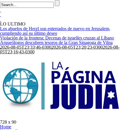
LO ULTIMO
Los abuelos de Herzl son enterrados de nuevo en Jerusalem,
cumpliendo así su último deseo
Violación de la frontera: Decenas de israelíes cruzan al Líbano
Arqueólogos descubren tesoros de la Gran Sinagoga de Vilna
2026-08-05T23:33:46-0300
2026-08-05T23:20:23-0300
2026-08-
05T23:16:43-0300
728 x 90
Home