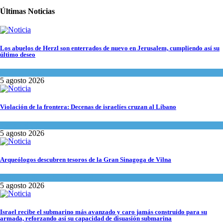
Últimas Noticias
Los abuelos de Herzl son enterrados de nuevo en Jerusalem, cumpliendo así su
último deseo
Mundo Judío
5 agosto 2026
Violación de la frontera: Decenas de israelíes cruzan al Líbano
Tema del día
5 agosto 2026
Arqueólogos descubren tesoros de la Gran Sinagoga de Vilna
Cultura y Sociedad
,
Tema del día
5 agosto 2026
Israel recibe el submarino más avanzado y caro jamás construido para su
armada, reforzando así su capacidad de disuasión submarina