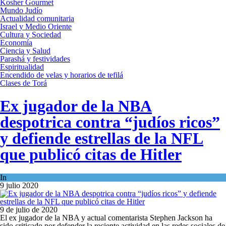
Kosher Gourmet
Mundo Judío
Actualidad comunitaria
Israel y Medio Oriente
Cultura y Sociedad
Economía
Ciencia y Salud
Parashá y festividades
Espiritualidad
Encendido de velas y horarios de tefilá
Clases de Torá
Ex jugador de la NBA
despotrica contra “judíos ricos”
y defiende estrellas de la NFL
que publicó citas de Hitler
In
Cultura y Sociedad
9 julio 2020
9 de julio de 2020
El ex jugador de la NBA y actual comentarista Stephen Jackson ha
sido criticado por defender la reciente actividad en las redes sociales de