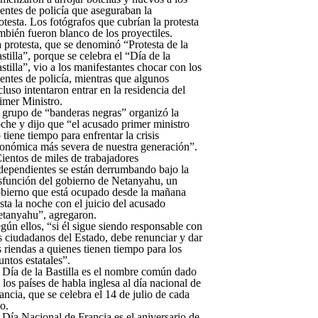
entes de policía que aseguraban la
otesta. Los fotógrafos que cubrían la protesta
mbién fueron blanco de los proyectiles.
 protesta, que se denominó “Protesta de la
stilla”, porque se celebra el “Día de la
stilla”, vio a los manifestantes chocar con los
entes de policía, mientras que algunos
cluso intentaron entrar en la residencia del
imer Ministro.
 grupo de “banderas negras” organizó la
che y dijo que “el acusado primer ministro
 tiene tiempo para enfrentar la crisis
onómica más severa de nuestra generación”.
ientos de miles de trabajadores
dependientes se están derrumbando bajo la
sfunción del gobierno de Netanyahu, un
bierno que está ocupado desde la mañana
sta la noche con el juicio del acusado
tanyahu”, agregaron.
gún ellos, “si él sigue siendo responsable con
s ciudadanos del Estado, debe renunciar y dar
s riendas a quienes tienen tiempo para los
untos estatales”.
 Día de la Bastilla es el nombre común dado
 los países de habla inglesa al día nacional de
ancia, que se celebra el 14 de julio de cada
o.
 Día Nacional de Francia es el aniversario de