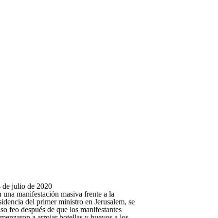
 de julio de 2020
 una manifestación masiva frente a la
sidencia del primer ministro en Jerusalem, se
so feo después de que los manifestantes
menzaron a arrojar botellas y huevos a los