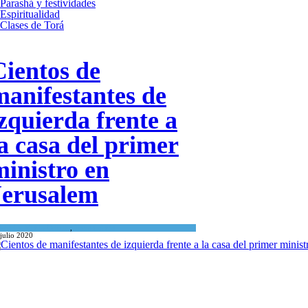
Parashá y festividades
Espiritualidad
Clases de Torá
Cientos de
manifestantes de
izquierda frente a
la casa del primer
ministro en
Jerusalem
Israel y Medio Oriente
,
Tema del día
julio 2020