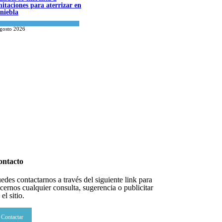
mitaciones para aterrizar en
 niebla
onomía y Negocios
agosto 2026
datos para Shabat
datos para Shabat
inión
,
Tema del día
agosto 2026
inión
,
Tema del día
agosto 2026
ontacto
edes contactarnos a través del siguiente link para
cernos cualquier consulta, sugerencia o publicitar
 el sitio.
Contactar