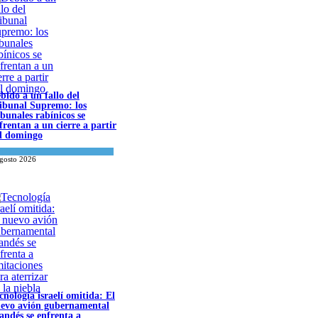
bido a un fallo del
ibunal Supremo: los
ibunales rabínicos se
frentan a un cierre a partir
l domingo
a del día
agosto 2026
cnología israelí omitida: El nuevo avión
bernamental irlandés se enfrenta a
mitaciones para aterrizar en la niebla
onomía y Negocios
agosto 2026
cnología israelí omitida: El
evo avión gubernamental
landés se enfrenta a