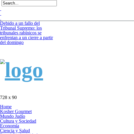
o a un fallo del
unal Supremo: los
nales rabínicos se
ntan a un cierre a partir
domingo
logía israelí omitida:
uevo avión
namental irlandés se
nta a limitaciones para
izar en la niebla
a sanitaria: Se registra
imera muerte por el
 del Nilo Occidental en
l este año
728 x 90
Home
Kosher Gourmet
Mundo Judío
Cultura y Sociedad
Economía
Ciencia y Salud