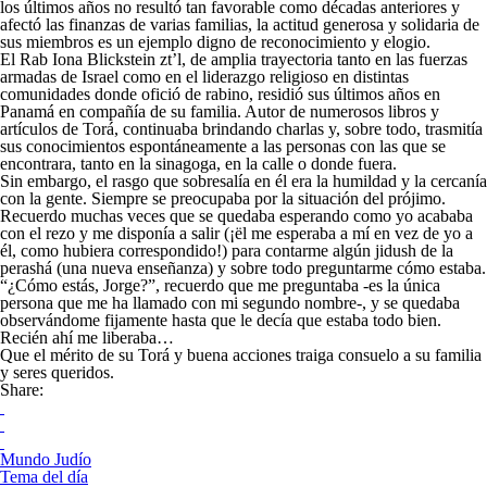
los últimos años no resultó tan favorable como décadas anteriores y
afectó las finanzas de varias familias, la actitud generosa y solidaria de
sus miembros es un ejemplo digno de reconocimiento y elogio.
El Rab Iona Blickstein zt’l, de amplia trayectoria tanto en las fuerzas
armadas de Israel como en el liderazgo religioso en distintas
comunidades donde ofició de rabino, residió sus últimos años en
Panamá en compañía de su familia. Autor de numerosos libros y
artículos de Torá, continuaba brindando charlas y, sobre todo, trasmitía
sus conocimientos espontáneamente a las personas con las que se
encontrara, tanto en la sinagoga, en la calle o donde fuera.
Sin embargo, el rasgo que sobresalía en él era la humildad y la cercanía
con la gente. Siempre se preocupaba por la situación del prójimo.
Recuerdo muchas veces que se quedaba esperando como yo acababa
con el rezo y me disponía a salir (¡ël me esperaba a mí en vez de yo a
él, como hubiera correspondido!) para contarme algún jidush de la
perashá (una nueva enseñanza) y sobre todo preguntarme cómo estaba.
“¿Cómo estás, Jorge?”, recuerdo que me preguntaba -es la única
persona que me ha llamado con mi segundo nombre-, y se quedaba
observándome fijamente hasta que le decía que estaba todo bien.
Recién ahí me liberaba…
Que el mérito de su Torá y buena acciones traiga consuelo a su familia
y seres queridos.
Share:
Mundo Judío
Tema del día