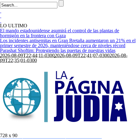
LO ULTIMO
El mando estadounidense asumirá el control de las plantas de
hormigón en la frontera con Gaza
Los incidentes antisemitas en Gran Bretaña aumentaron un 21% en el
primer semestre de 2026, manteniéndose cerca de niveles récord
Parashat Shoftim: Protegiendo las puertas de nuestras vidas
2026-08-09T22:44:11-0300
2026-08-09T22:41:07-0300
2026-08-
09T22:35:01-0300
728 x 90