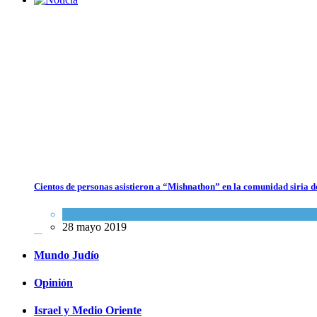
Crisis en el Mossad: Altos funcionarios arremeten contra el director
Roman Gofman por la reorganización de Irán
Tema del día
7 agosto 2026
Cientos de personas asistieron a “Mishnathon” en la comunidad siria d
Bulgaria: Adolescentes judíos italianos fueron víctimas de un ataque
antisemita en medio de una creciente hostilidad en toda Europa
Actualidad comunitaria
28 mayo 2019
Cultura y Sociedad
,
Tema del día
7 agosto 2026
Mundo Judío
Opinión
Israel y Medio Oriente