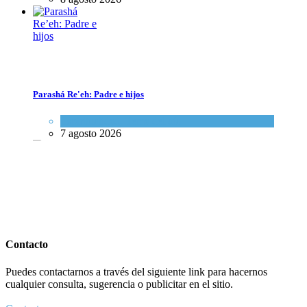
Parashá Re'eh: Padre e hijos
Parashá Re'eh: Padre e hijos
Espiritualidad
,
Tema del día
Espiritualidad
,
Tema del día
7 agosto 2026
7 agosto 2026
Crisis en el Mossad: Altos funcionarios arremeten contra el director
Roman Gofman por la reorganización de Irán
Contacto
Tema del día
Puedes contactarnos a través del siguiente link para hacernos
7 agosto 2026
cualquier consulta, sugerencia o publicitar en el sitio.