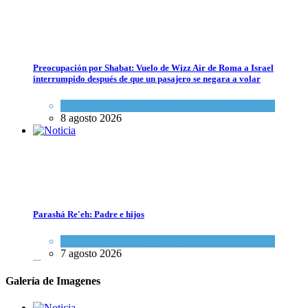
Preocupación por Shabat: Vuelo de Wizz Air de Roma a Israel
interrumpido después de que un pasajero se negara a volar
Cultura y Sociedad
,
Israel y Medio Oriente
8 agosto 2026
Dos israelíes escapan de Jenin después de que un giro equivocado se to
Tema del día
7 agosto 2026
Parashá Re'eh: Padre e hijos
Espiritualidad
,
Tema del día
7 agosto 2026
Galería de Imagenes