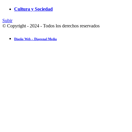
Cultura y Sociedad
Subir
© Copyright - 2024 - Todos los derechos reservados
Diseño Web – Diagonal Media
Ensayo fotográfico: Pesach Sheini 5779 por Admorim y Rabbonim en 
Actualidad comunitaria
28 mayo 2019