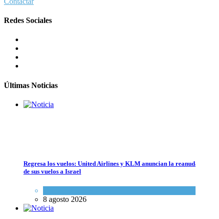
Contactar
Crisis en el Mossad: Altos funcionarios arremeten contra el director
Redes Sociales
Tema del día
7 agosto 2026
Bulgaria: Adolescentes judíos italianos fueron víctimas de un ataque
antisemita en medio de una creciente hostilidad en toda Europa
Cultura y Sociedad
,
Tema del día
7 agosto 2026
Últimas Noticias
Regresa los vuelos: United Airlines y KLM anuncian la reanudación
de sus vuelos a Israel
Bulgaria: Adolescentes judíos italianos fueron víctimas de un ataque a
Economía y Negocios
Cultura y Sociedad
,
Tema del día
8 agosto 2026
7 agosto 2026