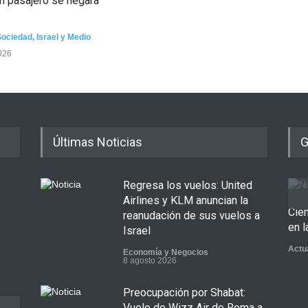
n pasajero se negara
Tema
Sociedad
,
Israel y Medio
026
Últimas Noticias
G
Regresa los vuelos: United
Airlines y KLM anuncian la
Cie
reanudación de sus vuelos a
en l
Israel
Actu
Economía y Negocios
8 agosto 2026
Preocupación por Shabat:
Vuelo de Wizz Air de Roma a