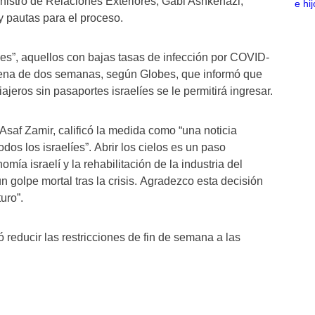
ministro de Relaciones Exteriores, Gabi Ashkenazi,
y pautas para el proceso.
des”, aquellos con bajas tasas de infección por COVID-
tena de dos semanas, según Globes, que informó que
ajeros sin pasaportes israelíes se le permitirá ingresar.
 Asaf Zamir, calificó la medida como “una noticia
odos los israelíes”. Abrir los cielos es un paso
mía israelí y la rehabilitación de la industria del
 golpe mortal tras la crisis. Agradezco esta decisión
uro”.
 reducir las restricciones de fin de semana a las