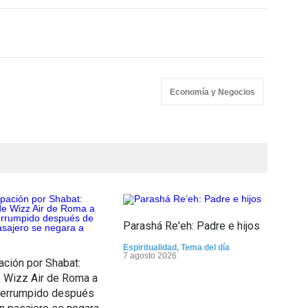
Economía y Negocios
Parashá Re'eh: Padre e hijos
Espiritualidad
,
Tema del día
Cris
7 agosto 2026
ción por Shabat:
func
 Wizz Air de Roma a
el 
nterrumpido después
la r