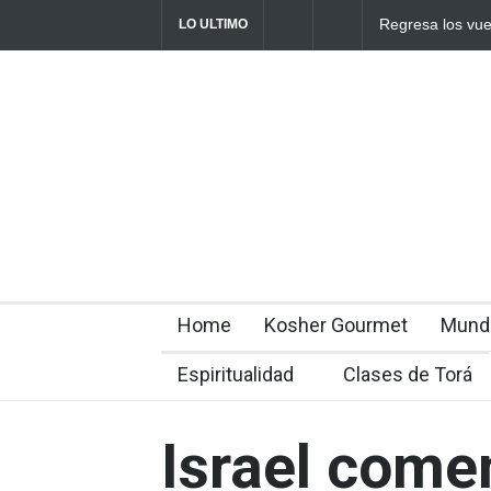
Regresa los vuelo
LO ULTIMO
reanudación de su
Home
Kosher Gourmet
Mund
Espiritualidad
Clases de Torá
Israel come