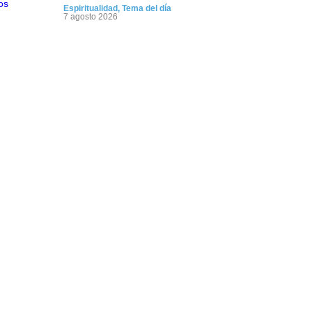
Espiritualidad
,
Tema del día
7 agosto 2026
Crisis en el Mossad: Altos
funcionarios arremeten contra
el director Roman Gofman por
la reorganización de Irán
Tema del día
7 agosto 2026
Bulgaria: Adolescentes judíos
italianos fueron víctimas de
un ataque antisemita en
medio de una creciente
hostilidad en toda Europa
Cultura y Sociedad
,
Tema del día
7 agosto 2026