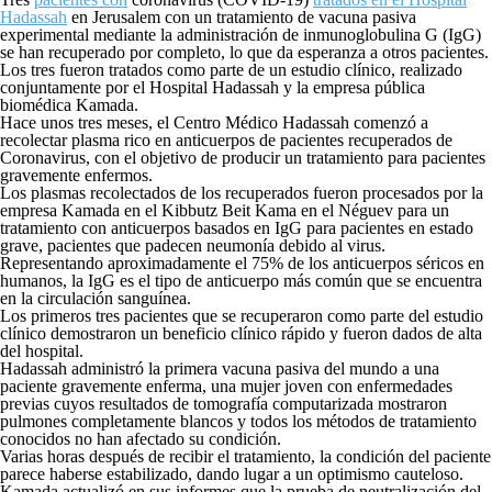
Hadassah
en Jerusalem con un tratamiento de vacuna pasiva
experimental mediante la administración de inmunoglobulina G (IgG)
se han recuperado por completo, lo que da esperanza a otros pacientes.
Los tres fueron tratados como parte de un estudio clínico, realizado
conjuntamente por el Hospital Hadassah y la empresa pública
biomédica Kamada.
Hace unos tres meses, el Centro Médico Hadassah comenzó a
recolectar plasma rico en anticuerpos de pacientes recuperados de
Coronavirus, con el objetivo de producir un tratamiento para pacientes
gravemente enfermos.
Los plasmas recolectados de los recuperados fueron procesados ​​por la
empresa Kamada en el Kibbutz Beit Kama en el Néguev para un
tratamiento con anticuerpos basados ​​en IgG para pacientes en estado
grave, pacientes que padecen neumonía debido al virus.
Representando aproximadamente el 75% de los anticuerpos séricos en
humanos, la IgG es el tipo de anticuerpo más común que se encuentra
en la circulación sanguínea.
Los primeros tres pacientes que se recuperaron como parte del estudio
clínico demostraron un beneficio clínico rápido y fueron dados de alta
del hospital.
Hadassah administró la primera vacuna pasiva del mundo a una
paciente gravemente enferma, una mujer joven con enfermedades
previas cuyos resultados de tomografía computarizada mostraron
pulmones completamente blancos y todos los métodos de tratamiento
conocidos no han afectado su condición.
Varias horas después de recibir el tratamiento, la condición del paciente
parece haberse estabilizado, dando lugar a un optimismo cauteloso.
Kamada actualizó en sus informes que la prueba de neutralización del