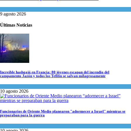
Tema del día
9 agosto 2026
Últimas Noticias
Increíble hashgajá en Francia: 80 jóvenes escapan del incendio del
campamento Jazón y todos los Tefilín se salvan milagrosamente
Tema del día
10 agosto 2026
Funcionarios de Oriente Medio planearon "adormecer a Israel" mientras se
preparaban para la guerra
Israel y Medio Oriente
,
Tema del día
10 agosto 2026