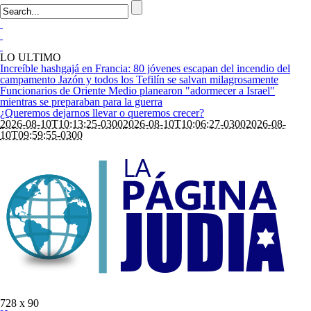
LO ULTIMO
Increíble hashgajá en Francia: 80 jóvenes escapan del incendio del
campamento Jazón y todos los Tefilín se salvan milagrosamente
Funcionarios de Oriente Medio planearon "adormecer a Israel"
mientras se preparaban para la guerra
¿Queremos dejarnos llevar o queremos crecer?
2026-08-10T10:13:25-0300
2026-08-10T10:06:27-0300
2026-08-
10T09:59:55-0300
728 x 90