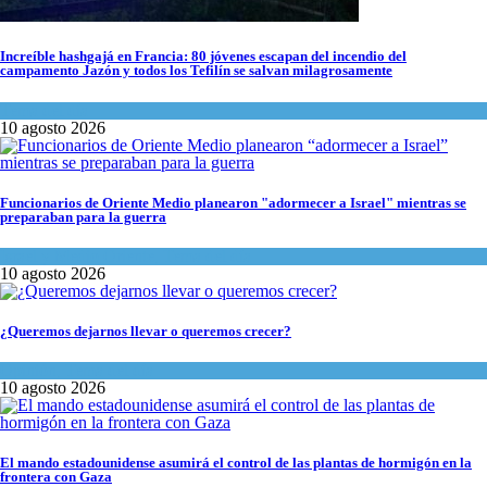
Increíble hashgajá en Francia: 80 jóvenes escapan del incendio del
campamento Jazón y todos los Tefilín se salvan milagrosamente
Tema del día
10 agosto 2026
Funcionarios de Oriente Medio planearon "adormecer a Israel" mientras se
preparaban para la guerra
Israel y Medio Oriente
,
Tema del día
10 agosto 2026
¿Queremos dejarnos llevar o queremos crecer?
Opinión
,
Tema del día
10 agosto 2026
El mando estadounidense asumirá el control de las plantas de hormigón en la
frontera con Gaza