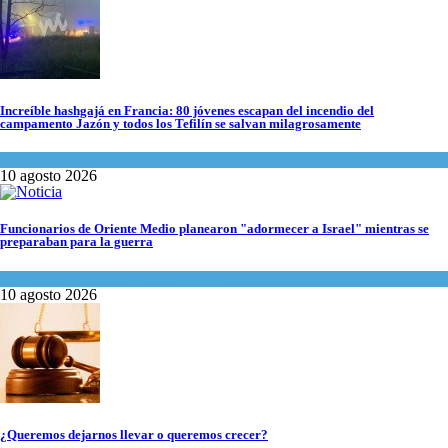
Increíble hashgajá en Francia: 80 jóvenes escapan del incendio del
campamento Jazón y todos los Tefilín se salvan milagrosamente
Tema del día
10 agosto 2026
Funcionarios de Oriente Medio planearon "adormecer a Israel" mientras se
preparaban para la guerra
Israel y Medio Oriente
,
Tema del día
10 agosto 2026
¿Queremos dejarnos llevar o queremos crecer?