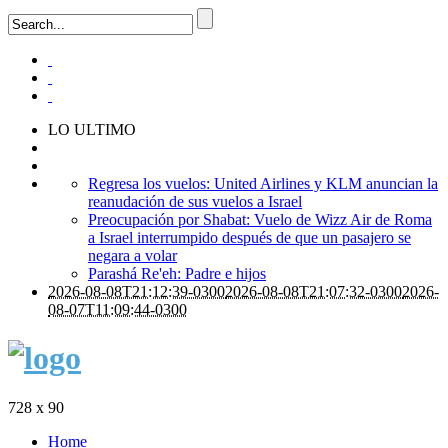
LO ULTIMO
Regresa los vuelos: United Airlines y KLM anuncian la
reanudación de sus vuelos a Israel
Preocupación por Shabat: Vuelo de Wizz Air de Roma
a Israel interrumpido después de que un pasajero se
negara a volar
Parashá Re'eh: Padre e hijos
2026-08-08T21:12:39-0300
2026-08-08T21:07:32-0300
2026-
08-07T11:09:44-0300
728 x 90
Home