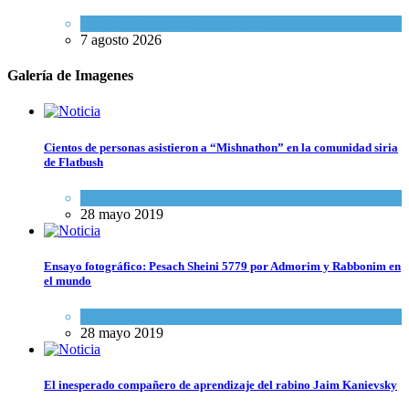
Cultura y Sociedad
,
Tema del día
7 agosto 2026
Galería de Imagenes
Cientos de personas asistieron a “Mishnathon” en la comunidad siria
de Flatbush
Actualidad comunitaria
28 mayo 2019
Ensayo fotográfico: Pesach Sheini 5779 por Admorim y Rabbonim en
el mundo
Actualidad comunitaria
28 mayo 2019
El inesperado compañero de aprendizaje del rabino Jaim Kanievsky