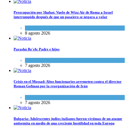
Preocupación por Shabat: Vuelo de Wizz Air de Roma a Israel
interrumpido después de que un pasajero se negara a volar
Cultura y Sociedad
,
Israel y Medio Oriente
8 agosto 2026
Parashá Re'eh: Padre e hijos
Espiritualidad
,
Tema del día
7 agosto 2026
Crisis en el Mossad: Altos funcionarios arremeten contra el director
Roman Gofman por la reorganización de Irán
Tema del día
7 agosto 2026
Bulgaria: Adolescentes judíos italianos fueron víctimas de un ataque
antisemita en medio de una creciente hostilidad en toda Europa