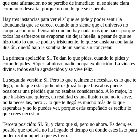
que esta afirmación no se percibe de inmediato, ni se siente clara
como uno desearía, porque no fue lo que se esperaba.
Hay tres instancias para ver el sí que se pide y poder sentir la
abundancia que se carece, cuando uno siente que el universo no
coopera con uno. Pensando que no hay nada más que hacer porque
todos los esfuerzos se evaporan sin dejar huella, a pesar de que se
hizo todo lo que se podía y tristemente, lo que se ansiaba con tanta
ilusión, quedó bajo la sombra de un sueño sin concretar.
La primera apelación: Si. Te dan lo que pides, cuando lo pides y
como lo pides. Súper fabuloso, nadie ocupa explicación. La vida es
divina, todos están agradecidos y se vive feliz.
La segunda versión; Si. Pero lo que realmente necesitas, es lo que te
llega, no lo que estás pidiendo. Quizá lo que buscabas puede
ocasionar una pérdida que no estabas considerando. A lo mejor, lo
que insistes que quieres, en realidad es una ilusión que no te sirve,
no la necesitas, pero… lo que te llegó es mucho más de lo que
esperabas y no lo puedes ver, porque estás empeñado es recibir lo
que crees necesitar.
Tercera posición: SI. Si, y claro que sí, pero no ahora. Es decir, es
posible que todavía no ha llegado el tiempo en donde estés listo para
poder recibir aquello que es tuyo.