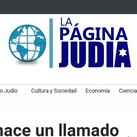
 Mossad: Altos funcionarios arremeten contra el
Bulgaria: Adolesc
an Gofman por la reorganización de Irán
ataque antisemit
toda Europa
o Judío
Cultura y Sociedad
Economía
Ciencia
hace un llamado