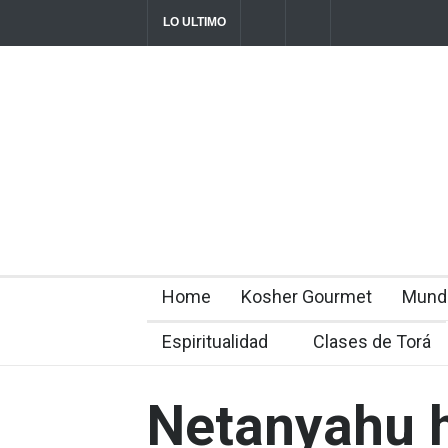
LO ULTIMO
Parashá Re'eh: Padre e hijos
Crisis en el
director Rom
2026-08-07T11:09:44-0300
Home
Kosher Gourmet
Mund
Espiritualidad
Clases de Torá
Netanyahu 