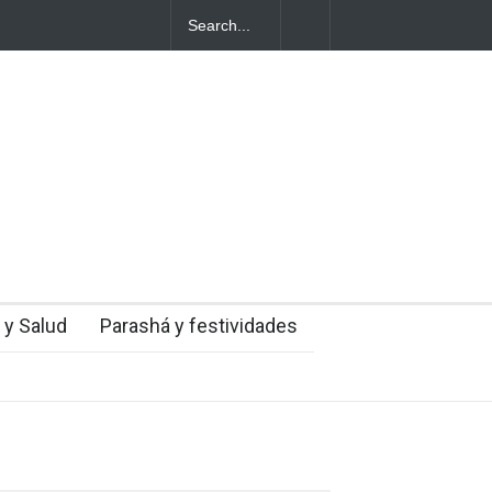
entes judíos italianos fueron víctimas de un
a en medio de una creciente hostilidad en
 y Salud
Parashá y festividades