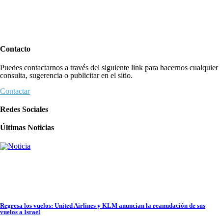
Crisis en el Mossad: Altos funcionarios arremeten contra el director Roman
Gofman por la reorganización de Irán
Contacto
Tema del día
Puedes contactarnos a través del siguiente link para hacernos cualquier
7 agosto 2026
consulta, sugerencia o publicitar en el sitio.
Contactar
Redes Sociales
Crisis en el Mossad: Altos funcionarios arremeten contra el director Roman Go
Últimas Noticias
Tema del día
7 agosto 2026
Bulgaria: Adolescentes judíos italianos fueron víctimas de un ataque antisemita
en medio de una creciente hostilidad en toda Europa
Cultura y Sociedad
,
Tema del día
7 agosto 2026
Regresa los vuelos: United Airlines y KLM anuncian la reanudación de sus
vuelos a Israel