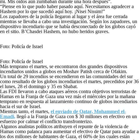
mí. Mis oídos aún zumbaban durante una hora después”.
“Piense en lo que pudo haber pasado aquí. Necesitamos agradecer a
Hashem por lo que sucedió aquí hoy. ¡Nisei Nissim!”
Los zapadores de la policía llegaron al lugar y el área fue cerrada
mientras se llevaba a cabo una investigación. Según los zapadores, un
dispositivo incendiario que se había desconectado de los globos cayó
en el sitio. B’Chasdei Hashem, no hubo heridos graves.
Foto: Policía de Israel
Foto: Policía de Israel
Más temprano el martes, se encontraron dos grandes dispositivos
incendiarios unidos a globos en Moshav Patish cerca de Ofakim.
Un total de 29 incendios se encendieron en las comunidades del sur
como resultado de los globos incendiarios el martes, precedidos por 36
el lunes, 28 el domingo y 35 en Shabat.
Las FDI llevaron a cabo ataques aéreos contra objetivos terroristas de
Hamas en la Franja de Gaza una vez más el miércoles por la mañana
temprano en respuesta al lanzamiento continuo de globos incendiarios
hacia el sur de Israel.
Mientras tanto, el martes,
el enviado de Qatar, Mohammed el-
Emadi,
llegó a la Franja de Gaza con $ 30 millones en efectivo en un
esfuerzo por calmar el conflicto transfronterizo.
Algunos analistas políticos atribuyen el repunte de la violencia de
Hamas como palanca para aumentar el efectivo de Qatar para ayudar a
los dos millones de habitantes de Gaza, el 60% de los cuales están