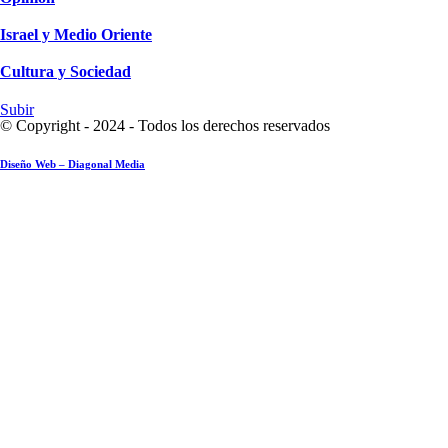
Israel y Medio Oriente
Cultura y Sociedad
Subir
© Copyright - 2024 - Todos los derechos reservados
Diseño Web – Diagonal Media
Ensayo fotográfico: Pesach Sheini 5779 por Admorim y Rabbonim en el mundo
Actualidad comunitaria
28 mayo 2019