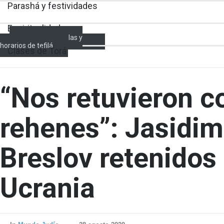
Parashá y festividades
Espiritualidad
Encendido de velas y
horarios de tefilá
Clases de Torá
“Nos retuvieron 
rehenes”: Jasidim
Breslov retenidos
Ucrania